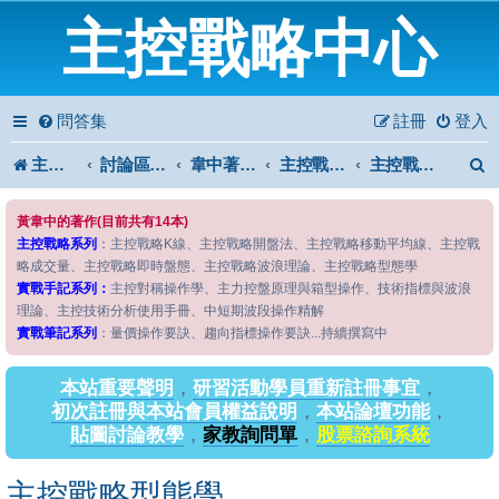
主控戰略中心
問答集
註冊
登入
主控戰略中心
討論區首頁
韋中著作問答區
主控戰略系列
主控戰略型態學
黃韋中的著作(目前共有14本)
主控戰略系列
：主控戰略K線、主控戰略開盤法、主控戰略移動平均線、主控戰
略成交量、主控戰略即時盤態、主控戰略波浪理論、主控戰略型態學
實戰手記系列：
主控對稱操作學、主力控盤原理與箱型操作、技術指標與波浪
理論、主控技術分析使用手冊、中短期波段操作精解
實戰筆記系列
：量價操作要訣、趨向指標操作要訣...持續撰寫中
本站重要聲明
，
研習活動學員重新註冊事宜
，
初次註冊與本站會員權益說明
，
本站論壇功能
，
貼圖討論教學
，
家教詢問單
，
股票諮詢系統
主控戰略型態學