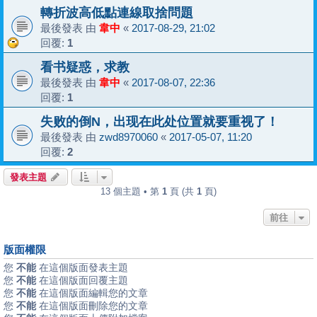
轉折波高低點連線取捨問題
最後發表 由
韋中
«
2017-08-29, 21:02
回覆:
1
看书疑惑，求教
最後發表 由
韋中
«
2017-08-07, 22:36
回覆:
1
失败的倒N，出现在此处位置就要重视了！
最後發表 由
zwd8970060
«
2017-05-07, 11:20
回覆:
2
發表主題
13 個主題 • 第
1
頁 (共
1
頁)
前往
版面權限
您
不能
在這個版面發表主題
您
不能
在這個版面回覆主題
您
不能
在這個版面編輯您的文章
您
不能
在這個版面刪除您的文章