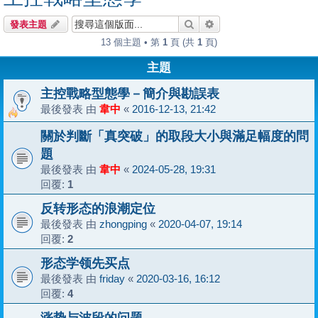
搜尋
進階搜尋
發表主題
13 個主題 • 第
1
頁 (共
1
頁)
主題
主控戰略型態學－簡介與勘誤表
最後發表 由
韋中
«
2016-12-13, 21:42
關於判斷「真突破」的取段大小與滿足幅度的問
題
最後發表 由
韋中
«
2024-05-28, 19:31
回覆:
1
反转形态的浪潮定位
最後發表 由
zhongping
«
2020-04-07, 19:14
回覆:
2
形态学领先买点
最後發表 由
friday
«
2020-03-16, 16:12
回覆:
4
涨势与波段的问题