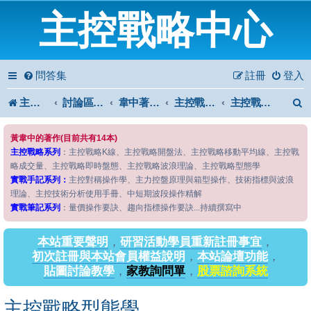
主控戰略中心
問答集
註冊
登入
主控戰略中心
討論區首頁
韋中著作問答區
主控戰略系列
主控戰略型態學
黃韋中的著作(目前共有14本)
主控戰略系列
：主控戰略K線、主控戰略開盤法、主控戰略移動平均線、主控戰
略成交量、主控戰略即時盤態、主控戰略波浪理論、主控戰略型態學
實戰手記系列：
主控對稱操作學、主力控盤原理與箱型操作、技術指標與波浪
理論、主控技術分析使用手冊、中短期波段操作精解
實戰筆記系列
：量價操作要訣、趨向指標操作要訣...持續撰寫中
本站重要聲明
，
研習活動學員重新註冊事宜
，
初次註冊與本站會員權益說明
，
本站論壇功能
，
貼圖討論教學
，
家教詢問單
，
股票諮詢系統
主控戰略型態學