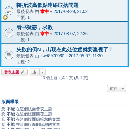
轉折波高低點連線取捨問題
最後發表 由
韋中
«
2017-08-29, 21:02
回覆:
1
看书疑惑，求教
最後發表 由
韋中
«
2017-08-07, 22:36
回覆:
1
失败的倒N，出现在此处位置就要重视了！
最後發表 由
zwd8970060
«
2017-05-07, 11:20
回覆:
2
發表主題
13 個主題 • 第
1
頁 (共
1
頁)
前往
版面權限
您
不能
在這個版面發表主題
您
不能
在這個版面回覆主題
您
不能
在這個版面編輯您的文章
您
不能
在這個版面刪除您的文章