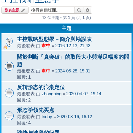
搜尋
進階搜尋
發表主題
13 個主題 • 第
1
頁 (共
1
頁)
主題
主控戰略型態學－簡介與勘誤表
最後發表 由
韋中
«
2016-12-13, 21:42
關於判斷「真突破」的取段大小與滿足幅度的問
題
最後發表 由
韋中
«
2024-05-28, 19:31
回覆:
1
反转形态的浪潮定位
最後發表 由
zhongping
«
2020-04-07, 19:14
回覆:
2
形态学领先买点
最後發表 由
friday
«
2020-03-16, 16:12
回覆:
4
涨势与波段的问题