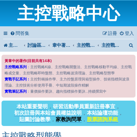
主控戰略中心
問答集
註冊
登入
主控戰略中心
討論區首頁
韋中著作問答區
主控戰略系列
主控戰略型態學
黃韋中的著作(目前共有14本)
主控戰略系列
：主控戰略K線、主控戰略開盤法、主控戰略移動平均線、主控戰
略成交量、主控戰略即時盤態、主控戰略波浪理論、主控戰略型態學
實戰手記系列：
主控對稱操作學、主力控盤原理與箱型操作、技術指標與波浪
理論、主控技術分析使用手冊、中短期波段操作精解
實戰筆記系列
：量價操作要訣、趨向指標操作要訣...持續撰寫中
本站重要聲明
，
研習活動學員重新註冊事宜
，
初次註冊與本站會員權益說明
，
本站論壇功能
，
貼圖討論教學
，
家教詢問單
，
股票諮詢系統
主控戰略型態學