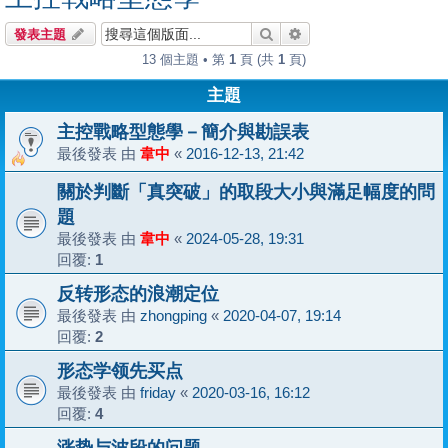
搜尋
進階搜尋
發表主題
13 個主題 • 第
1
頁 (共
1
頁)
主題
主控戰略型態學－簡介與勘誤表
最後發表 由
韋中
«
2016-12-13, 21:42
關於判斷「真突破」的取段大小與滿足幅度的問
題
最後發表 由
韋中
«
2024-05-28, 19:31
回覆:
1
反转形态的浪潮定位
最後發表 由
zhongping
«
2020-04-07, 19:14
回覆:
2
形态学领先买点
最後發表 由
friday
«
2020-03-16, 16:12
回覆:
4
涨势与波段的问题