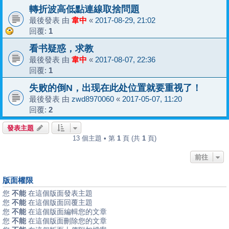
轉折波高低點連線取捨問題
最後發表 由
韋中
«
2017-08-29, 21:02
回覆:
1
看书疑惑，求教
最後發表 由
韋中
«
2017-08-07, 22:36
回覆:
1
失败的倒N，出现在此处位置就要重视了！
最後發表 由
zwd8970060
«
2017-05-07, 11:20
回覆:
2
發表主題
13 個主題 • 第
1
頁 (共
1
頁)
前往
版面權限
您
不能
在這個版面發表主題
您
不能
在這個版面回覆主題
您
不能
在這個版面編輯您的文章
您
不能
在這個版面刪除您的文章