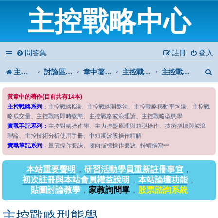
主控戰略中心
問答集
註冊
登入
主控戰略中心
討論區首頁
韋中著作問答區
主控戰略系列
主控戰略型態學
黃韋中的著作(目前共有14本)
主控戰略系列
：主控戰略K線、主控戰略開盤法、主控戰略移動平均線、主控戰
略成交量、主控戰略即時盤態、主控戰略波浪理論、主控戰略型態學
實戰手記系列：
主控對稱操作學、主力控盤原理與箱型操作、技術指標與波浪
理論、主控技術分析使用手冊、中短期波段操作精解
實戰筆記系列
：量價操作要訣、趨向指標操作要訣...持續撰寫中
本站重要聲明
，
研習活動學員重新註冊事宜
，
初次註冊與本站會員權益說明
，
本站論壇功能
，
貼圖討論教學
，
家教詢問單
，
股票諮詢系統
主控戰略型態學