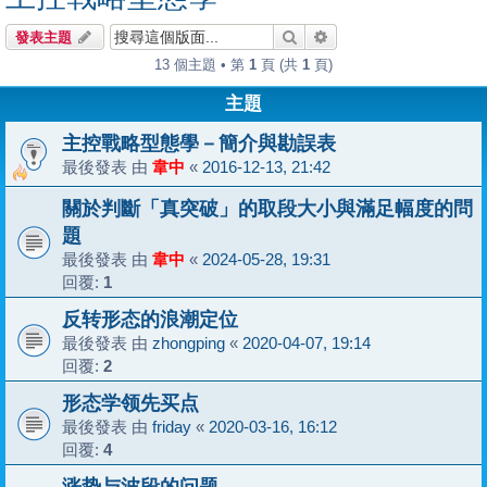
搜尋
進階搜尋
發表主題
13 個主題 • 第
1
頁 (共
1
頁)
主題
主控戰略型態學－簡介與勘誤表
最後發表 由
韋中
«
2016-12-13, 21:42
關於判斷「真突破」的取段大小與滿足幅度的問
題
最後發表 由
韋中
«
2024-05-28, 19:31
回覆:
1
反转形态的浪潮定位
最後發表 由
zhongping
«
2020-04-07, 19:14
回覆:
2
形态学领先买点
最後發表 由
friday
«
2020-03-16, 16:12
回覆:
4
涨势与波段的问题