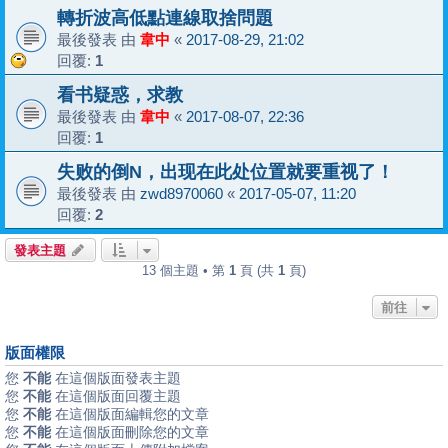
轉折波高低點連線取捨問題
最後發表 由
韋中
«
2017-08-29, 21:02
回覆:
1
看书疑惑，求教
最後發表 由
韋中
«
2017-08-07, 22:36
回覆:
1
失败的倒N，出现在此处位置就要重视了！
最後發表 由
zwd8970060
«
2017-05-07, 11:20
回覆:
2
發表主題
13 個主題 • 第
1
頁 (共
1
頁)
前往
版面權限
您
不能
在這個版面發表主題
您
不能
在這個版面回覆主題
您
不能
在這個版面編輯您的文章
您
不能
在這個版面刪除您的文章