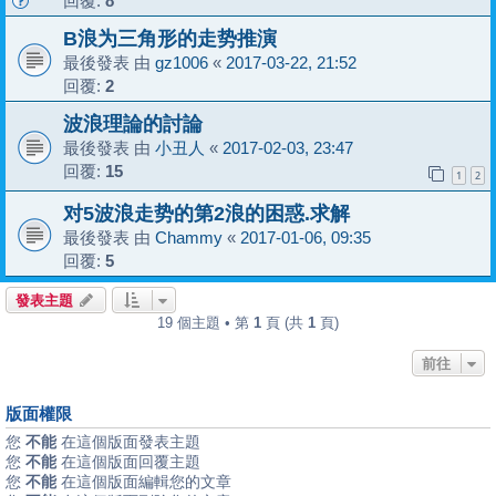
回覆:
8
B浪为三角形的走势推演
最後發表 由
gz1006
«
2017-03-22, 21:52
回覆:
2
波浪理論的討論
最後發表 由
小丑人
«
2017-02-03, 23:47
回覆:
15
1
2
对5波浪走势的第2浪的困惑.求解
最後發表 由
Chammy
«
2017-01-06, 09:35
回覆:
5
發表主題
19 個主題 • 第
1
頁 (共
1
頁)
前往
版面權限
您
不能
在這個版面發表主題
您
不能
在這個版面回覆主題
您
不能
在這個版面編輯您的文章