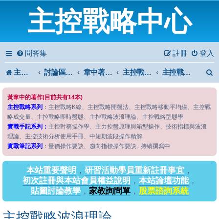
主控戰略中心
問答集
註冊
登入
主控戰略中心
討論區首頁
韋中著作問答區
主控戰略系列
主控戰略波浪理論
黃韋中的著作(目前共有14本)
主控戰略系列
：主控戰略K線、主控戰略開盤法、主控戰略移動平均線、主控戰
略成交量、主控戰略即時盤態、主控戰略波浪理論、主控戰略型態學
實戰手記系列：
主控對稱操作學、主力控盤原理與箱型操作、技術指標與波浪
理論、主控技術分析使用手冊、中短期波段操作精解
實戰筆記系列
：量價操作要訣、趨向指標操作要訣...持續撰寫中
本站重要聲明
，
研習活動學員重新註冊事宜
，
初次註冊與本站會員權益說明
，
本站論壇功能
，
貼圖討論教學
，
家教詢問單
，
股票諮詢系統
主控戰略波浪理論