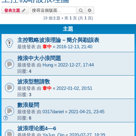
搜尋
進階搜尋
發表主題
19 個主題 • 第
1
頁 (共
1
頁)
主題
主控戰略波浪理論－簡介與勘誤表
最後發表 由
韋中
«
2016-12-13, 21:40
推浪中大小浪問題
最後發表 由
Hung
«
2022-12-27, 17:44
回覆:
4
波浪型態請敎
最後發表 由
韋中
«
2022-01-02, 20:51
回覆:
3
數浪疑問
最後發表 由
0317daniel
«
2021-04-21, 23:45
回覆:
6
波浪理论图4—6
最後發表 由
YaJun_Qin
«
2020-07-27, 18:39