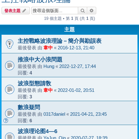
搜尋
進階搜尋
發表主題
19 個主題 • 第
1
頁 (共
1
頁)
主題
主控戰略波浪理論－簡介與勘誤表
最後發表 由
韋中
«
2016-12-13, 21:40
推浪中大小浪問題
最後發表 由
Hung
«
2022-12-27, 17:44
回覆:
4
波浪型態請敎
最後發表 由
韋中
«
2022-01-02, 20:51
回覆:
3
數浪疑問
最後發表 由
0317daniel
«
2021-04-21, 23:45
回覆:
6
波浪理论图4—6
最後發表 由
YaJun_Qin
«
2020-07-27, 18:39