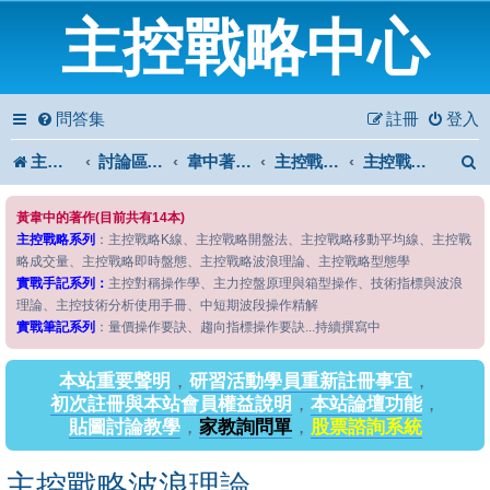
主控戰略中心
問答集
註冊
登入
主控戰略中心
討論區首頁
韋中著作問答區
主控戰略系列
主控戰略波浪理論
黃韋中的著作(目前共有14本)
主控戰略系列
：主控戰略K線、主控戰略開盤法、主控戰略移動平均線、主控戰
略成交量、主控戰略即時盤態、主控戰略波浪理論、主控戰略型態學
實戰手記系列：
主控對稱操作學、主力控盤原理與箱型操作、技術指標與波浪
理論、主控技術分析使用手冊、中短期波段操作精解
實戰筆記系列
：量價操作要訣、趨向指標操作要訣...持續撰寫中
本站重要聲明
，
研習活動學員重新註冊事宜
，
初次註冊與本站會員權益說明
，
本站論壇功能
，
貼圖討論教學
，
家教詢問單
，
股票諮詢系統
主控戰略波浪理論