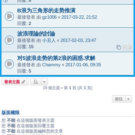
回覆:
8
B浪为三角形的走势推演
最後發表 由
gz1006
«
2017-03-22, 21:52
回覆:
2
波浪理論的討論
最後發表 由
小丑人
«
2017-02-03, 23:47
回覆:
15
1
2
对5波浪走势的第2浪的困惑.求解
最後發表 由
Chammy
«
2017-01-06, 09:35
回覆:
5
發表主題
19 個主題 • 第
1
頁 (共
1
頁)
前往
版面權限
您
不能
在這個版面發表主題
您
不能
在這個版面回覆主題
您
不能
在這個版面編輯您的文章