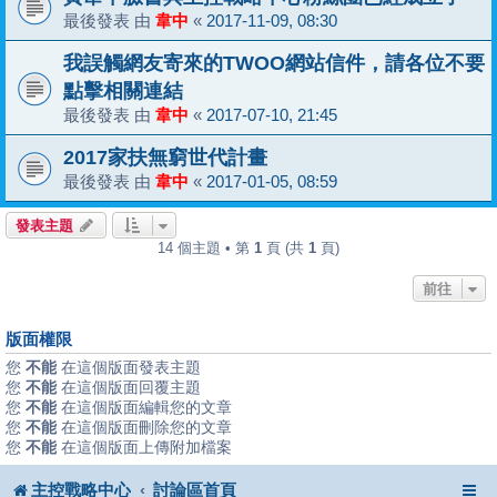
最後發表 由
韋中
«
2017-11-09, 08:30
我誤觸網友寄來的TWOO網站信件，請各位不要
點擊相關連結
最後發表 由
韋中
«
2017-07-10, 21:45
2017家扶無窮世代計畫
最後發表 由
韋中
«
2017-01-05, 08:59
發表主題
14 個主題 • 第
1
頁 (共
1
頁)
前往
版面權限
您
不能
在這個版面發表主題
您
不能
在這個版面回覆主題
您
不能
在這個版面編輯您的文章
您
不能
在這個版面刪除您的文章
您
不能
在這個版面上傳附加檔案
主控戰略中心
討論區首頁