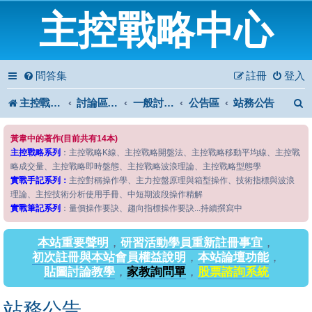
主控戰略中心
問答集
註冊
登入
主控戰略中心
討論區首頁
一般討論區
公告區
站務公告
黃韋中的著作(目前共有14本)
主控戰略系列
：主控戰略K線、主控戰略開盤法、主控戰略移動平均線、主控戰
略成交量、主控戰略即時盤態、主控戰略波浪理論、主控戰略型態學
實戰手記系列：
主控對稱操作學、主力控盤原理與箱型操作、技術指標與波浪
理論、主控技術分析使用手冊、中短期波段操作精解
實戰筆記系列
：量價操作要訣、趨向指標操作要訣...持續撰寫中
本站重要聲明
，
研習活動學員重新註冊事宜
，
初次註冊與本站會員權益說明
，
本站論壇功能
，
貼圖討論教學
，
家教詢問單
，
股票諮詢系統
站務公告