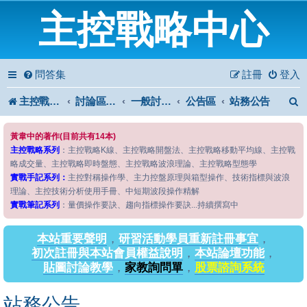
主控戰略中心
問答集
註冊
登入
主控戰略中心
討論區首頁
一般討論區
公告區
站務公告
黃韋中的著作(目前共有14本)
主控戰略系列
：主控戰略K線、主控戰略開盤法、主控戰略移動平均線、主控戰
略成交量、主控戰略即時盤態、主控戰略波浪理論、主控戰略型態學
實戰手記系列：
主控對稱操作學、主力控盤原理與箱型操作、技術指標與波浪
理論、主控技術分析使用手冊、中短期波段操作精解
實戰筆記系列
：量價操作要訣、趨向指標操作要訣...持續撰寫中
本站重要聲明
，
研習活動學員重新註冊事宜
，
初次註冊與本站會員權益說明
，
本站論壇功能
，
貼圖討論教學
，
家教詢問單
，
股票諮詢系統
站務公告