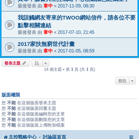
最後發表 由
韋中
«
2017-11-09, 08:30
我誤觸網友寄來的TWOO網站信件，請各位不要
點擊相關連結
最後發表 由
韋中
«
2017-07-10, 21:45
2017家扶無窮世代計畫
最後發表 由
韋中
«
2017-01-05, 08:59
發表主題
14 個主題 • 第
1
頁 (共
1
頁)
前往
版面權限
您
不能
在這個版面發表主題
您
不能
在這個版面回覆主題
您
不能
在這個版面編輯您的文章
您
不能
在這個版面刪除您的文章
您
不能
在這個版面上傳附加檔案
主控戰略中心
討論區首頁