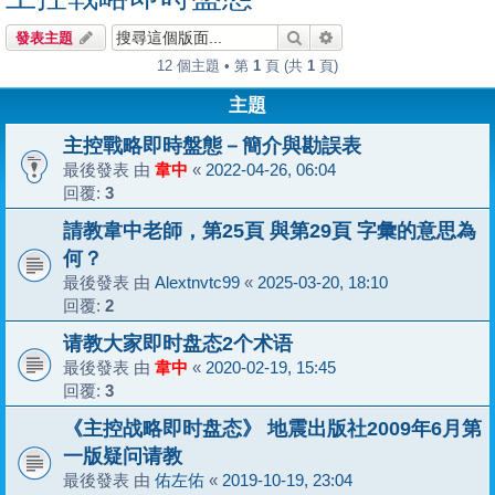
搜尋
進階搜尋
發表主題
12 個主題 • 第
1
頁 (共
1
頁)
主題
主控戰略即時盤態－簡介與勘誤表
最後發表 由
韋中
«
2022-04-26, 06:04
回覆:
3
請教韋中老師，第25頁 與第29頁 字彙的意思為
何？
最後發表 由
Alextnvtc99
«
2025-03-20, 18:10
回覆:
2
请教大家即时盘态2个术语
最後發表 由
韋中
«
2020-02-19, 15:45
回覆:
3
《主控战略即时盘态》 地震出版社2009年6月第
一版疑问请教
最後發表 由
佑左佑
«
2019-10-19, 23:04