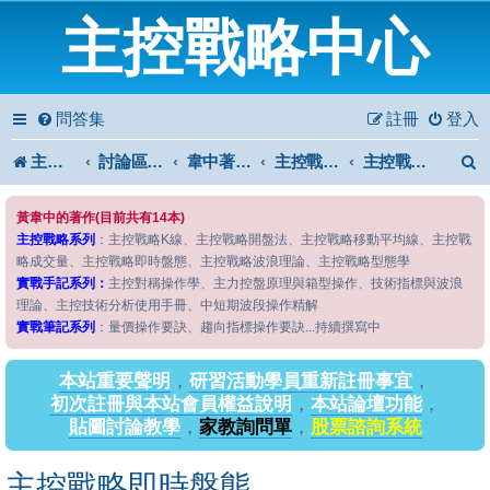
主控戰略中心
問答集
註冊
登入
主控戰略中心
討論區首頁
韋中著作問答區
主控戰略系列
主控戰略即時盤態
黃韋中的著作(目前共有14本)
主控戰略系列
：主控戰略K線、主控戰略開盤法、主控戰略移動平均線、主控戰
略成交量、主控戰略即時盤態、主控戰略波浪理論、主控戰略型態學
實戰手記系列：
主控對稱操作學、主力控盤原理與箱型操作、技術指標與波浪
理論、主控技術分析使用手冊、中短期波段操作精解
實戰筆記系列
：量價操作要訣、趨向指標操作要訣...持續撰寫中
本站重要聲明
，
研習活動學員重新註冊事宜
，
初次註冊與本站會員權益說明
，
本站論壇功能
，
貼圖討論教學
，
家教詢問單
，
股票諮詢系統
主控戰略即時盤態