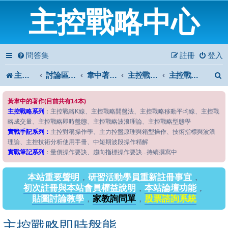
主控戰略中心
問答集
註冊
登入
主控戰略中心
討論區首頁
韋中著作問答區
主控戰略系列
主控戰略即時盤態
黃韋中的著作(目前共有14本)
主控戰略系列
：主控戰略K線、主控戰略開盤法、主控戰略移動平均線、主控戰
略成交量、主控戰略即時盤態、主控戰略波浪理論、主控戰略型態學
實戰手記系列：
主控對稱操作學、主力控盤原理與箱型操作、技術指標與波浪
理論、主控技術分析使用手冊、中短期波段操作精解
實戰筆記系列
：量價操作要訣、趨向指標操作要訣...持續撰寫中
本站重要聲明
，
研習活動學員重新註冊事宜
，
初次註冊與本站會員權益說明
，
本站論壇功能
，
貼圖討論教學
，
家教詢問單
，
股票諮詢系統
主控戰略即時盤態