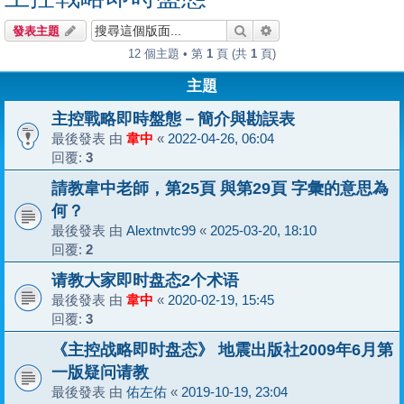
搜尋
進階搜尋
發表主題
12 個主題 • 第
1
頁 (共
1
頁)
主題
主控戰略即時盤態－簡介與勘誤表
最後發表 由
韋中
«
2022-04-26, 06:04
回覆:
3
請教韋中老師，第25頁 與第29頁 字彙的意思為
何？
最後發表 由
Alextnvtc99
«
2025-03-20, 18:10
回覆:
2
请教大家即时盘态2个术语
最後發表 由
韋中
«
2020-02-19, 15:45
回覆:
3
《主控战略即时盘态》 地震出版社2009年6月第
一版疑问请教
最後發表 由
佑左佑
«
2019-10-19, 23:04