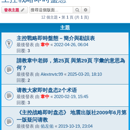
搜尋
進階搜尋
發表主題
12 個主題 • 第
1
頁 (共
1
頁)
主題
主控戰略即時盤態－簡介與勘誤表
最後發表 由
韋中
«
2022-04-26, 06:04
回覆:
3
請教韋中老師，第25頁 與第29頁 字彙的意思為
何？
最後發表 由
Alextnvtc99
«
2025-03-20, 18:10
回覆:
2
请教大家即时盘态2个术语
最後發表 由
韋中
«
2020-02-19, 15:45
回覆:
3
《主控战略即时盘态》 地震出版社2009年6月第
一版疑问请教
最後發表 由
佑左佑
«
2019-10-19, 23:04