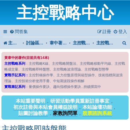
主控戰略中心
問答集
註冊
登入
主控戰略中心
討論區首頁
韋中著作問答區
主控戰略系列
主控戰略即時盤態
黃韋中的著作(目前共有14本)
主控戰略系列
：主控戰略K線、主控戰略開盤法、主控戰略移動平均線、主控戰
略成交量、主控戰略即時盤態、主控戰略波浪理論、主控戰略型態學
實戰手記系列：
主控對稱操作學、主力控盤原理與箱型操作、技術指標與波浪
理論、主控技術分析使用手冊、中短期波段操作精解
實戰筆記系列
：量價操作要訣、趨向指標操作要訣...持續撰寫中
本站重要聲明
，
研習活動學員重新註冊事宜
，
初次註冊與本站會員權益說明
，
本站論壇功能
，
貼圖討論教學
，
家教詢問單
，
股票諮詢系統
主控戰略即時盤態