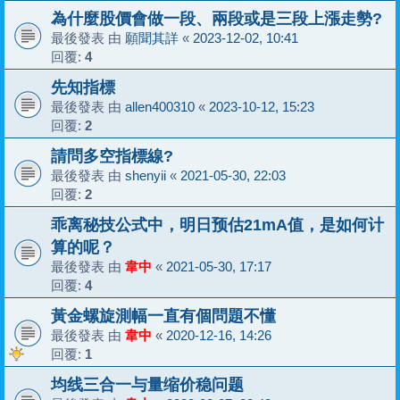
為什麼股價會做一段、兩段或是三段上漲走勢?
最後發表 由
願聞其詳
«
2023-12-02, 10:41
回覆:
4
先知指標
最後發表 由
allen400310
«
2023-10-12, 15:23
回覆:
2
請問多空指標線?
最後發表 由
shenyii
«
2021-05-30, 22:03
回覆:
2
乖离秘技公式中，明日预估21mA值，是如何计
算的呢？
最後發表 由
韋中
«
2021-05-30, 17:17
回覆:
4
黃金螺旋測幅一直有個問題不懂
最後發表 由
韋中
«
2020-12-16, 14:26
回覆:
1
均线三合一与量缩价稳问题