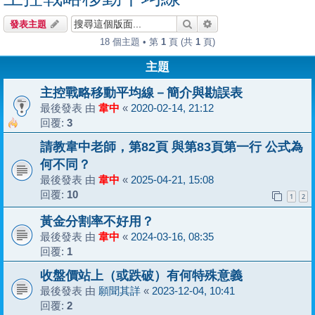
搜尋
進階搜尋
發表主題
18 個主題 • 第
1
頁 (共
1
頁)
主題
主控戰略移動平均線－簡介與勘誤表
最後發表 由
韋中
«
2020-02-14, 21:12
回覆:
3
請教韋中老師，第82頁 與第83頁第一行 公式為
何不同？
最後發表 由
韋中
«
2025-04-21, 15:08
回覆:
10
1
2
黃金分割率不好用？
最後發表 由
韋中
«
2024-03-16, 08:35
回覆:
1
收盤價站上（或跌破）有何特殊意義
最後發表 由
願聞其詳
«
2023-12-04, 10:41
回覆:
2