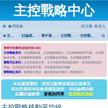
主控戰略中心
問答集
註冊
登入
主控戰略中心
討論區首頁
韋中著作問答區
主控戰略系列
主控戰略移動平均線
黃韋中的著作(目前共有14本)
主控戰略系列
：主控戰略K線、主控戰略開盤法、主控戰略移動平均線、主控戰
略成交量、主控戰略即時盤態、主控戰略波浪理論、主控戰略型態學
實戰手記系列：
主控對稱操作學、主力控盤原理與箱型操作、技術指標與波浪
理論、主控技術分析使用手冊、中短期波段操作精解
實戰筆記系列
：量價操作要訣、趨向指標操作要訣...持續撰寫中
本站重要聲明
，
研習活動學員重新註冊事宜
，
初次註冊與本站會員權益說明
，
本站論壇功能
，
貼圖討論教學
，
家教詢問單
，
股票諮詢系統
主控戰略移動平均線