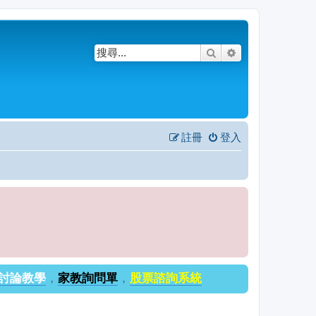
搜尋
進階搜尋
註冊
登入
討論教學
，
家教詢問單
，
股票諮詢系統