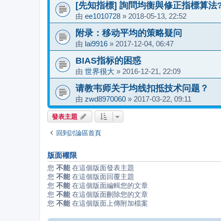
[先知指標] 詢問均衡與修正指標算法
由
ee1010728
»
2018-05-13, 22:52
附录：移动平均的策略疑问
由
lai9916
»
2017-12-04, 06:47
BIAS指标的困惑
由
世界很大
»
2016-12-21, 22:09
请教韦师关于均线扣抵技术问题？
由
zwd8970060
»
2017-03-22, 09:11
發表主題
回到討論區首頁
版面權限
您
不能
在這個版面發表主題
您
不能
在這個版面回覆主題
您
不能
在這個版面編輯您的文章
您
不能
在這個版面刪除您的文章
您
不能
在這個版面上傳附加檔案