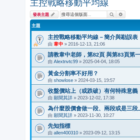
主控戰略移動平均線
搜尋
進階搜尋
發表主題
主題
主控戰略移動平均線－簡介與勘誤表
由
韋中
»
2016-12-13, 21:06
請教韋中老師，第82頁 與第83頁第
由
Alextnvtc99
»
2025-04-04, 18:05
黃金分割率不好用？
由
showlose
»
2024-03-15, 19:57
收盤價站上（或跌破）有何特殊意義
由
願聞其詳
»
2023-12-02, 17:38
為什麼股價會做一段、兩段或是三段
由
願聞其詳
»
2023-11-30, 10:27
先知指標
由
allen400310
»
2023-09-12, 13:15