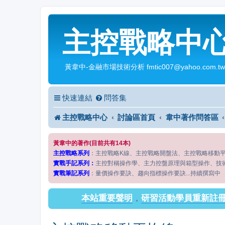
主控戰略中
黃韋中-金融市場技術分析 fmtic007@yahoo.com.tw
快速連結
問答集
主控戰略中心
討論區首頁
韋中著作問答區
黃韋中的著作(目前共有14本)
主控戰略系列
：主控戰略K線、主控戰略開盤法、主控戰略移動
實戰手記系列：
主控對稱操作學、主力控盤原理與箱型操作、技
實戰筆記系列
：量價操作要訣、趨向指標操作要訣...持續撰寫中
本站重要聲明
，
研習活動學員重新註