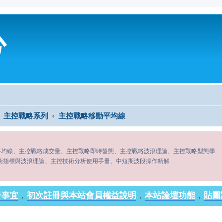
心
主控戰略系列
主控戰略移動平均線
平均線、主控戰略成交量、主控戰略即時盤態、主控戰略波浪理論、主控戰略型態學
術指標與波浪理論、主控技術分析使用手冊、中短期波段操作精解
冊事宜
，
初次註冊與本站會員權益說明
，
本站論壇功能
，
貼圖