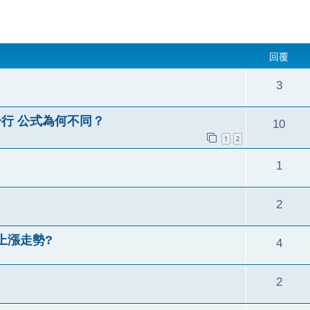
回覆
3
一行 公式為何不同？
10
1
2
1
2
上漲走勢?
4
2