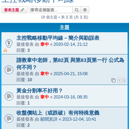
搜尋
進階搜尋
發表主題
18 個主題 • 第
1
頁 (共
1
頁)
主題
主控戰略移動平均線－簡介與勘誤表
最後發表 由
韋中
«
2020-02-14, 21:12
回覆:
3
請教韋中老師，第82頁 與第83頁第一行 公式為
何不同？
最後發表 由
韋中
«
2025-04-21, 15:08
回覆:
10
1
2
黃金分割率不好用？
最後發表 由
韋中
«
2024-03-16, 08:35
回覆:
1
收盤價站上（或跌破）有何特殊意義
最後發表 由
願聞其詳
«
2023-12-04, 10:41
回覆:
2