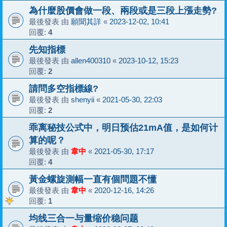
為什麼股價會做一段、兩段或是三段上漲走勢?
最後發表 由
願聞其詳
«
2023-12-02, 10:41
回覆:
4
先知指標
最後發表 由
allen400310
«
2023-10-12, 15:23
回覆:
2
請問多空指標線?
最後發表 由
shenyii
«
2021-05-30, 22:03
回覆:
2
乖离秘技公式中，明日预估21mA值，是如何计
算的呢？
最後發表 由
韋中
«
2021-05-30, 17:17
回覆:
4
黃金螺旋測幅一直有個問題不懂
最後發表 由
韋中
«
2020-12-16, 14:26
回覆:
1
均线三合一与量缩价稳问题