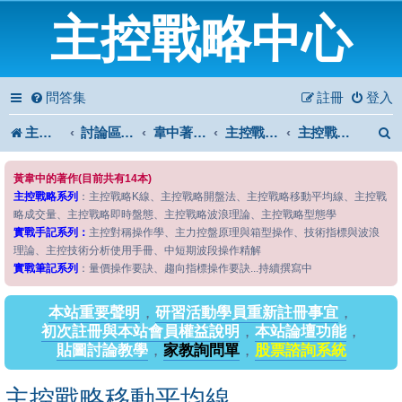
主控戰略中心
問答集
註冊
登入
主控戰略中心
討論區首頁
韋中著作問答區
主控戰略系列
主控戰略移動平均線
黃韋中的著作(目前共有14本)
主控戰略系列
：主控戰略K線、主控戰略開盤法、主控戰略移動平均線、主控戰
略成交量、主控戰略即時盤態、主控戰略波浪理論、主控戰略型態學
實戰手記系列：
主控對稱操作學、主力控盤原理與箱型操作、技術指標與波浪
理論、主控技術分析使用手冊、中短期波段操作精解
實戰筆記系列
：量價操作要訣、趨向指標操作要訣...持續撰寫中
本站重要聲明
，
研習活動學員重新註冊事宜
，
初次註冊與本站會員權益說明
，
本站論壇功能
，
貼圖討論教學
，
家教詢問單
，
股票諮詢系統
主控戰略移動平均線