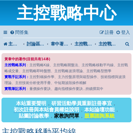
主控戰略中心
問答集
註冊
登入
主控戰略中心
討論區首頁
韋中著作問答區
主控戰略系列
主控戰略移動平均線
黃韋中的著作(目前共有14本)
主控戰略系列
：主控戰略K線、主控戰略開盤法、主控戰略移動平均線、主控戰
略成交量、主控戰略即時盤態、主控戰略波浪理論、主控戰略型態學
實戰手記系列：
主控對稱操作學、主力控盤原理與箱型操作、技術指標與波浪
理論、主控技術分析使用手冊、中短期波段操作精解
實戰筆記系列
：量價操作要訣、趨向指標操作要訣...持續撰寫中
本站重要聲明
，
研習活動學員重新註冊事宜
，
初次註冊與本站會員權益說明
，
本站論壇功能
，
貼圖討論教學
，
家教詢問單
，
股票諮詢系統
主控戰略移動平均線