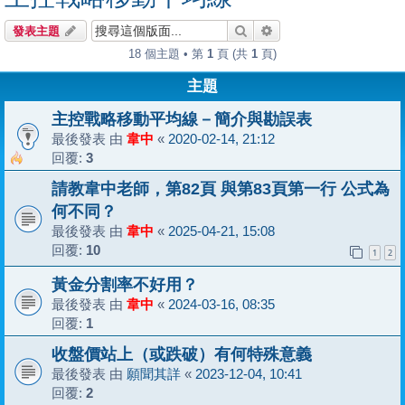
搜尋
進階搜尋
發表主題
18 個主題 • 第
1
頁 (共
1
頁)
主題
主控戰略移動平均線－簡介與勘誤表
最後發表 由
韋中
«
2020-02-14, 21:12
回覆:
3
請教韋中老師，第82頁 與第83頁第一行 公式為
何不同？
最後發表 由
韋中
«
2025-04-21, 15:08
回覆:
10
1
2
黃金分割率不好用？
最後發表 由
韋中
«
2024-03-16, 08:35
回覆:
1
收盤價站上（或跌破）有何特殊意義
最後發表 由
願聞其詳
«
2023-12-04, 10:41
回覆:
2