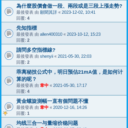
為什麼股價會做一段、兩段或是三段上漲走勢?
最後發表 由
願聞其詳
«
2023-12-02, 10:41
回覆:
4
先知指標
最後發表 由
allen400310
«
2023-10-12, 15:23
回覆:
2
請問多空指標線?
最後發表 由
shenyii
«
2021-05-30, 22:03
回覆:
2
乖离秘技公式中，明日预估21mA值，是如何计
算的呢？
最後發表 由
韋中
«
2021-05-30, 17:17
回覆:
4
黃金螺旋測幅一直有個問題不懂
最後發表 由
韋中
«
2020-12-16, 14:26
回覆:
1
均线三合一与量缩价稳问题