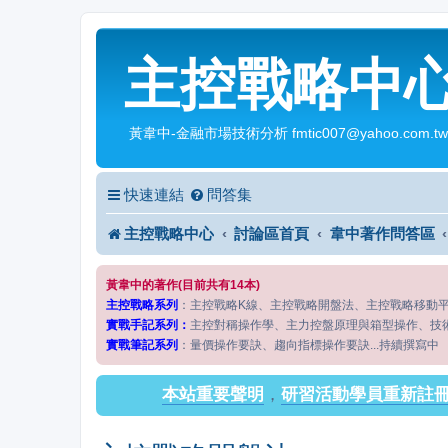
主控戰略中
黃韋中-金融市場技術分析 fmtic007@yahoo.com.tw
快速連結
問答集
主控戰略中心
討論區首頁
韋中著作問答區
黃韋中的著作(目前共有14本)
主控戰略系列
：主控戰略K線、主控戰略開盤法、主控戰略移動
實戰手記系列：
主控對稱操作學、主力控盤原理與箱型操作、技
實戰筆記系列
：量價操作要訣、趨向指標操作要訣...持續撰寫中
本站重要聲明
，
研習活動學員重新註