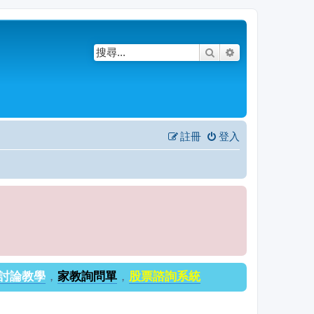
搜尋
進階搜尋
註冊
登入
討論教學
，
家教詢問單
，
股票諮詢系統