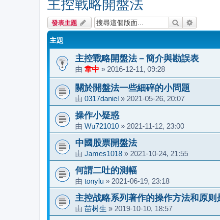
主控戰略開盤法
搜尋
進階搜尋
發表主題
主題
主控戰略開盤法－簡介與勘誤表
由
韋中
»
2016-12-11, 09:28
關於開盤法一些細碎的小問題
由
0317daniel
»
2021-05-26, 20:07
操作小疑惑
由
Wu721010
»
2021-11-12, 23:00
中國股票開盤法
由
James1018
»
2021-10-24, 21:55
何謂二吐的測幅
由
tonylu
»
2021-06-19, 23:18
主控战略系列著作的操作方法和原则
由
苗树生
»
2019-10-10, 18:57