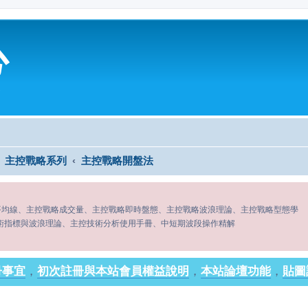
心
主控戰略系列
主控戰略開盤法
平均線、主控戰略成交量、主控戰略即時盤態、主控戰略波浪理論、主控戰略型態學
術指標與波浪理論、主控技術分析使用手冊、中短期波段操作精解
冊事宜
，
初次註冊與本站會員權益說明
，
本站論壇功能
，
貼圖