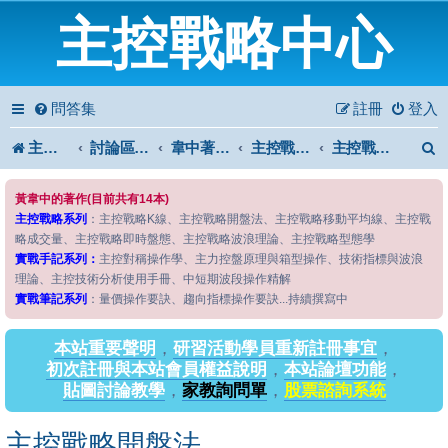
主控戰略中心
問答集
註冊
登入
主控戰略中心
討論區首頁
韋中著作問答區
主控戰略系列
主控戰略開盤法
黃韋中的著作(目前共有14本)
主控戰略系列
：主控戰略K線、主控戰略開盤法、主控戰略移動平均線、主控戰
略成交量、主控戰略即時盤態、主控戰略波浪理論、主控戰略型態學
實戰手記系列：
主控對稱操作學、主力控盤原理與箱型操作、技術指標與波浪
理論、主控技術分析使用手冊、中短期波段操作精解
實戰筆記系列
：量價操作要訣、趨向指標操作要訣...持續撰寫中
本站重要聲明
，
研習活動學員重新註冊事宜
，
初次註冊與本站會員權益說明
，
本站論壇功能
，
貼圖討論教學
，
家教詢問單
，
股票諮詢系統
主控戰略開盤法