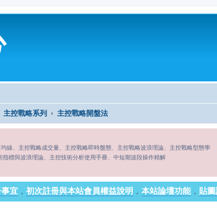
心
主控戰略系列
主控戰略開盤法
平均線、主控戰略成交量、主控戰略即時盤態、主控戰略波浪理論、主控戰略型態學
術指標與波浪理論、主控技術分析使用手冊、中短期波段操作精解
冊事宜
，
初次註冊與本站會員權益說明
，
本站論壇功能
，
貼圖