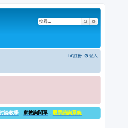
搜尋
進階搜尋
註冊
登入
討論教學
，
家教詢問單
，
股票諮詢系統