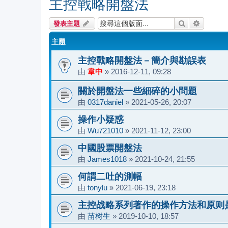
主控戰略開盤法
搜尋
進階搜尋
發表主題
主題
主控戰略開盤法－簡介與勘誤表
由
韋中
»
2016-12-11, 09:28
關於開盤法一些細碎的小問題
由
0317daniel
»
2021-05-26, 20:07
操作小疑惑
由
Wu721010
»
2021-11-12, 23:00
中國股票開盤法
由
James1018
»
2021-10-24, 21:55
何謂二吐的測幅
由
tonylu
»
2021-06-19, 23:18
主控战略系列著作的操作方法和原则
由
苗树生
»
2019-10-10, 18:57