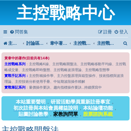
主控戰略中心
問答集
註冊
登入
主控戰略中心
討論區首頁
韋中著作問答區
主控戰略系列
主控戰略開盤法
黃韋中的著作(目前共有14本)
主控戰略系列
：主控戰略K線、主控戰略開盤法、主控戰略移動平均線、主控戰
略成交量、主控戰略即時盤態、主控戰略波浪理論、主控戰略型態學
實戰手記系列：
主控對稱操作學、主力控盤原理與箱型操作、技術指標與波浪
理論、主控技術分析使用手冊、中短期波段操作精解
實戰筆記系列
：量價操作要訣、趨向指標操作要訣...持續撰寫中
本站重要聲明
，
研習活動學員重新註冊事宜
，
初次註冊與本站會員權益說明
，
本站論壇功能
，
貼圖討論教學
，
家教詢問單
，
股票諮詢系統
主控戰略開盤法