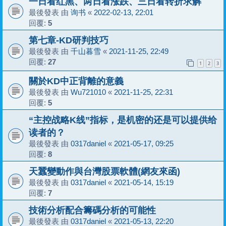
一日看红黑、两日看涨跌、三日看转折求解
最後發表 由
询书
«
2022-02-13, 22:01
回覆:
5
第七章-KD研判技巧
最後發表 由
千山暮雪
«
2021-11-25, 22:49
回覆:
27
1
2
3
關於KD中正背離的意義
最後發表 由
Wu721010
«
2021-11-25, 22:31
回覆:
5
“主控战略K线”指标，是机密的还是可以提供给
读者的？
最後發表 由
0317daniel
«
2021-05-17, 09:25
回覆:
8
天蠶變動作與台灣股票軟體(網友來函)
最後發表 由
0317daniel
«
2021-05-14, 15:19
回覆:
7
技術分析配合籌碼分析的可能性
最後發表 由
0317daniel
«
2021-05-13, 22:20