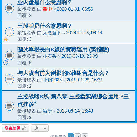
业内盘是什么意思啊？
最後發表 由
韋中
«
2020-01-01, 06:56
回覆:
3
三段弹是什么意思啊？
最後發表 由
无念当下
«
2019-11-13, 09:44
回覆:
3
關於單根長白K線的實戰運用 (繁體版)
最後發表 由
小石头
«
2019-03-19, 23:09
回覆:
5
与大敌当前为倒影的K线组合是什么？
最後發表 由
小钢2025
«
2019-01-28, 16:31
回覆:
2
主控战略K线-第八章-主控盘实战综合运用-“三
点挂多”
最後發表 由
渝庆
«
2018-08-14, 16:43
回覆:
2
發表主題
1
2
32 個主題