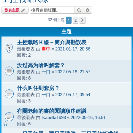
搜尋
進階搜尋
發表主題
1
2
32 個主題
下一頁
主題
主控戰略Ｋ線－簡介與勘誤表
最後發表 由
韋中
«
2021-01-17, 20:56
回覆:
2
没过高为啥叫解套？
最後發表 由
一口
«
2022-05-18, 21:57
回覆:
8
什么叫住到套房？
最後發表 由
一口
«
2022-05-17, 09:54
回覆:
3
有關老師的書的閱讀順序建議
最後發表 由
Isabella1993
«
2022-05-16, 16:51
回覆:
6