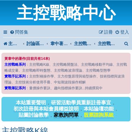
主控戰略中心
問答集
註冊
登入
主控戰略中心
討論區首頁
韋中著作問答區
主控戰略系列
主控戰略K線
黃韋中的著作(目前共有14本)
主控戰略系列
：主控戰略K線、主控戰略開盤法、主控戰略移動平均線、主控戰
略成交量、主控戰略即時盤態、主控戰略波浪理論、主控戰略型態學
實戰手記系列：
主控對稱操作學、主力控盤原理與箱型操作、技術指標與波浪
理論、主控技術分析使用手冊、中短期波段操作精解
實戰筆記系列
：量價操作要訣、趨向指標操作要訣...持續撰寫中
本站重要聲明
，
研習活動學員重新註冊事宜
，
初次註冊與本站會員權益說明
，
本站論壇功能
，
貼圖討論教學
，
家教詢問單
，
股票諮詢系統
主控戰略K線