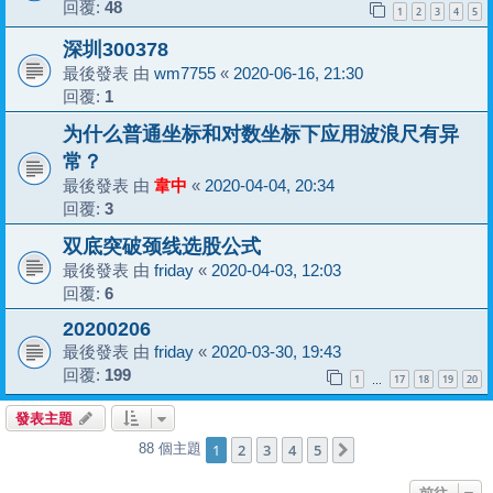
回覆:
48
1
2
3
4
5
深圳300378
最後發表 由
wm7755
«
2020-06-16, 21:30
回覆:
1
为什么普通坐标和对数坐标下应用波浪尺有异
常？
最後發表 由
韋中
«
2020-04-04, 20:34
回覆:
3
双底突破颈线选股公式
最後發表 由
friday
«
2020-04-03, 12:03
回覆:
6
20200206
最後發表 由
friday
«
2020-03-30, 19:43
回覆:
199
1
17
18
19
20
…
發表主題
1
2
3
4
5
88 個主題
下一頁