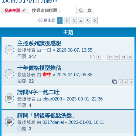
搜尋
進階搜尋
發表主題
1
2
3
4
5
88 個主題
下一頁
主題
主控系列讀後感想
最後發表 由
一口
«
2026-08-07, 13:55
回覆:
247
1
22
23
24
25
…
十年價格模型推估
最後發表 由
韋中
«
2025-04-07, 05:39
回覆:
22
1
2
3
請問N字一飽二吐
最後發表 由
elgar0203
«
2023-03-01, 22:36
回覆:
4
請問「關後等低點洗盤」
最後發表 由
0317daniel
«
2023-01-09, 16:11
回覆:
3