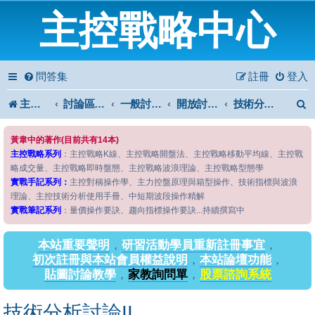
主控戰略中心
問答集
註冊
登入
主控戰略中心
討論區首頁
一般討論區
開放討論區
技術分析討論II
黃韋中的著作(目前共有14本)
主控戰略系列
：主控戰略K線、主控戰略開盤法、主控戰略移動平均線、主控戰
略成交量、主控戰略即時盤態、主控戰略波浪理論、主控戰略型態學
實戰手記系列：
主控對稱操作學、主力控盤原理與箱型操作、技術指標與波浪
理論、主控技術分析使用手冊、中短期波段操作精解
實戰筆記系列
：量價操作要訣、趨向指標操作要訣...持續撰寫中
本站重要聲明
，
研習活動學員重新註冊事宜
，
初次註冊與本站會員權益說明
，
本站論壇功能
，
貼圖討論教學
，
家教詢問單
，
股票諮詢系統
技術分析討論II