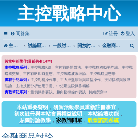
主控戰略中心
問答集
註冊
登入
主控戰略中心
討論區首頁
一般討論區
開放討論區
金融商品討論
黃韋中的著作(目前共有14本)
主控戰略系列
：主控戰略K線、主控戰略開盤法、主控戰略移動平均線、主控戰
略成交量、主控戰略即時盤態、主控戰略波浪理論、主控戰略型態學
實戰手記系列：
主控對稱操作學、主力控盤原理與箱型操作、技術指標與波浪
理論、主控技術分析使用手冊、中短期波段操作精解
實戰筆記系列
：量價操作要訣、趨向指標操作要訣...持續撰寫中
本站重要聲明
，
研習活動學員重新註冊事宜
，
初次註冊與本站會員權益說明
，
本站論壇功能
，
貼圖討論教學
，
家教詢問單
，
股票諮詢系統
金融商品討論