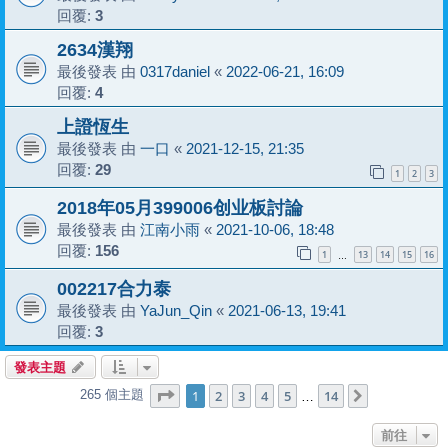
回覆:
3
2634漢翔
最後發表 由
0317daniel
«
2022-06-21, 16:09
回覆:
4
上證恆生
最後發表 由
一口
«
2021-12-15, 21:35
回覆:
29
1
2
3
2018年05月399006创业板討論
最後發表 由
江南小雨
«
2021-10-06, 18:48
回覆:
156
1
13
14
15
16
…
002217合力泰
最後發表 由
YaJun_Qin
«
2021-06-13, 19:41
回覆:
3
發表主題
第
1
頁 (共
14
頁)
1
2
3
4
5
14
265 個主題
下一頁
…
前往