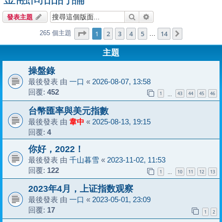
搜尋
進階搜尋
發表主題
第
1
頁 (共
14
頁)
1
2
3
4
5
14
265 個主題
下一頁
…
主題
操盤錄
最後發表 由
一口
«
2026-08-07, 13:58
回覆:
452
1
43
44
45
46
…
台幣匯率與美元指數
最後發表 由
韋中
«
2025-08-13, 19:15
回覆:
4
你好，2022！
最後發表 由
千山暮雪
«
2023-11-02, 11:53
回覆:
122
1
10
11
12
13
…
2023年4月，上证指数观察
最後發表 由
一口
«
2023-05-01, 23:09
回覆:
17
1
2