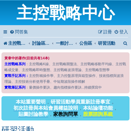
主控戰略中心
問答集
註冊
登入
主控戰略中心
討論區首頁
一般討論區
公告區
研習活動
黃韋中的著作(目前共有14本)
主控戰略系列
：主控戰略K線、主控戰略開盤法、主控戰略移動平均線、主控戰
略成交量、主控戰略即時盤態、主控戰略波浪理論、主控戰略型態學
實戰手記系列：
主控對稱操作學、主力控盤原理與箱型操作、技術指標與波浪
理論、主控技術分析使用手冊、中短期波段操作精解
實戰筆記系列
：量價操作要訣、趨向指標操作要訣...持續撰寫中
本站重要聲明
，
研習活動學員重新註冊事宜
，
初次註冊與本站會員權益說明
，
本站論壇功能
，
貼圖討論教學
，
家教詢問單
，
股票諮詢系統
研習活動