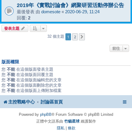
2019年《實戰討論會》網聚研習活動停辦公告
最後發表 由
domesote
«
2020-06-29, 11:24
回覆:
2
發表主題
1
2
32 個主題
下一頁
前往
版面權限
您
不能
在這個版面發表主題
您
不能
在這個版面回覆主題
您
不能
在這個版面編輯您的文章
您
不能
在這個版面刪除您的文章
您
不能
在這個版面上傳附加檔案
主控戰略中心
討論區首頁
Powered by
phpBB
® Forum Software © phpBB Limited
正體中文語系由
竹貓星球
維護製作
隱私
|
條款