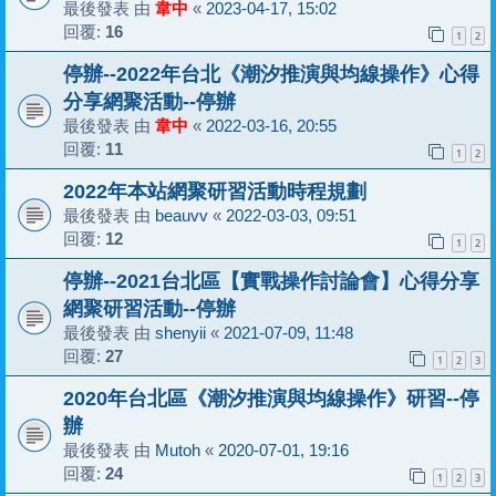
最後發表 由
韋中
«
2023-04-17, 15:02
回覆:
16
1
2
停辦--2022年台北《潮汐推演與均線操作》心得
分享網聚活動--停辦
最後發表 由
韋中
«
2022-03-16, 20:55
回覆:
11
1
2
2022年本站網聚研習活動時程規劃
最後發表 由
beauvv
«
2022-03-03, 09:51
回覆:
12
1
2
停辦--2021台北區【實戰操作討論會】心得分享
網聚研習活動--停辦
最後發表 由
shenyii
«
2021-07-09, 11:48
回覆:
27
1
2
3
2020年台北區《潮汐推演與均線操作》研習--停
辦
最後發表 由
Mutoh
«
2020-07-01, 19:16
回覆:
24
1
2
3