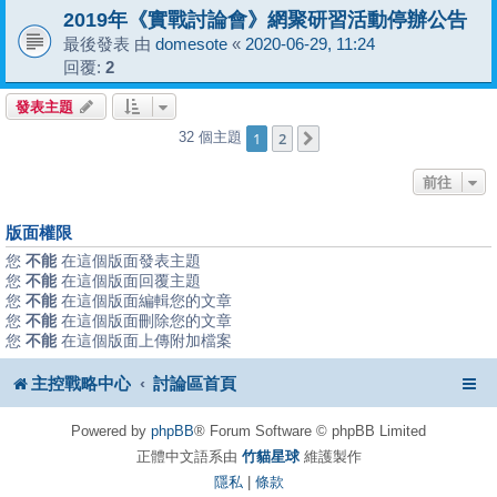
2019年《實戰討論會》網聚研習活動停辦公告
最後發表 由
domesote
«
2020-06-29, 11:24
回覆:
2
發表主題
1
2
32 個主題
下一頁
前往
版面權限
您
不能
在這個版面發表主題
您
不能
在這個版面回覆主題
您
不能
在這個版面編輯您的文章
您
不能
在這個版面刪除您的文章
您
不能
在這個版面上傳附加檔案
主控戰略中心
討論區首頁
Powered by
phpBB
® Forum Software © phpBB Limited
正體中文語系由
竹貓星球
維護製作
隱私
|
條款