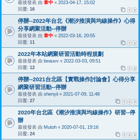
最後發表 由
韋中
«
2023-04-17, 15:02
回覆:
16
1
2
停辦--2022年台北《潮汐推演與均線操作》心得
分享網聚活動--停辦
最後發表 由
韋中
«
2022-03-16, 20:55
回覆:
11
1
2
2022年本站網聚研習活動時程規劃
最後發表 由
beauvv
«
2022-03-03, 09:51
回覆:
12
1
2
停辦--2021台北區【實戰操作討論會】心得分享
網聚研習活動--停辦
最後發表 由
shenyii
«
2021-07-09, 11:48
回覆:
27
1
2
3
2020年台北區《潮汐推演與均線操作》研習--停
辦
最後發表 由
Mutoh
«
2020-07-01, 19:16
回覆:
24
1
2
3