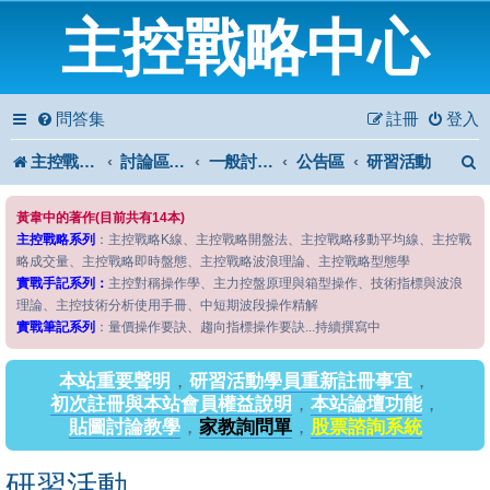
主控戰略中心
問答集
註冊
登入
主控戰略中心
討論區首頁
一般討論區
公告區
研習活動
黃韋中的著作(目前共有14本)
主控戰略系列
：主控戰略K線、主控戰略開盤法、主控戰略移動平均線、主控戰
略成交量、主控戰略即時盤態、主控戰略波浪理論、主控戰略型態學
實戰手記系列：
主控對稱操作學、主力控盤原理與箱型操作、技術指標與波浪
理論、主控技術分析使用手冊、中短期波段操作精解
實戰筆記系列
：量價操作要訣、趨向指標操作要訣...持續撰寫中
本站重要聲明
，
研習活動學員重新註冊事宜
，
初次註冊與本站會員權益說明
，
本站論壇功能
，
貼圖討論教學
，
家教詢問單
，
股票諮詢系統
研習活動