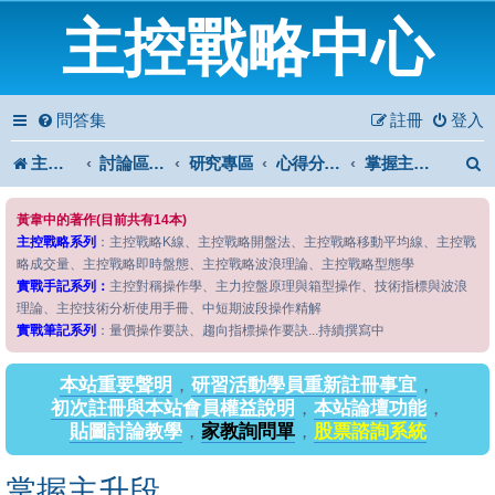
主控戰略中心
問答集
註冊
登入
主控戰略中心
討論區首頁
研究專區
心得分享專區
掌握主升段
黃韋中的著作(目前共有14本)
主控戰略系列
：主控戰略K線、主控戰略開盤法、主控戰略移動平均線、主控戰
略成交量、主控戰略即時盤態、主控戰略波浪理論、主控戰略型態學
實戰手記系列：
主控對稱操作學、主力控盤原理與箱型操作、技術指標與波浪
理論、主控技術分析使用手冊、中短期波段操作精解
實戰筆記系列
：量價操作要訣、趨向指標操作要訣...持續撰寫中
本站重要聲明
，
研習活動學員重新註冊事宜
，
初次註冊與本站會員權益說明
，
本站論壇功能
，
貼圖討論教學
，
家教詢問單
，
股票諮詢系統
掌握主升段