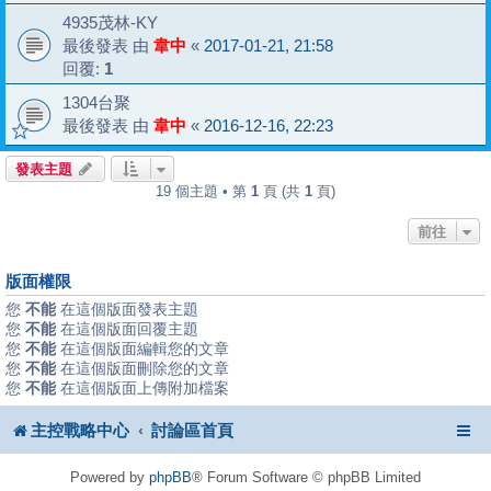
4935茂林-KY
最後發表 由
韋中
«
2017-01-21, 21:58
回覆:
1
1304台聚
最後發表 由
韋中
«
2016-12-16, 22:23
發表主題
19 個主題 • 第
1
頁 (共
1
頁)
前往
版面權限
您
不能
在這個版面發表主題
您
不能
在這個版面回覆主題
您
不能
在這個版面編輯您的文章
您
不能
在這個版面刪除您的文章
您
不能
在這個版面上傳附加檔案
主控戰略中心
討論區首頁
Powered by
phpBB
® Forum Software © phpBB Limited