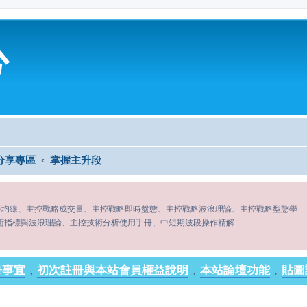
心
分享專區
掌握主升段
平均線、主控戰略成交量、主控戰略即時盤態、主控戰略波浪理論、主控戰略型態學
術指標與波浪理論、主控技術分析使用手冊、中短期波段操作精解
冊事宜
，
初次註冊與本站會員權益說明
，
本站論壇功能
，
貼圖