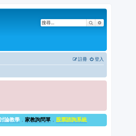
搜尋
進階搜尋
註冊
登入
討論教學
，
家教詢問單
，
股票諮詢系統