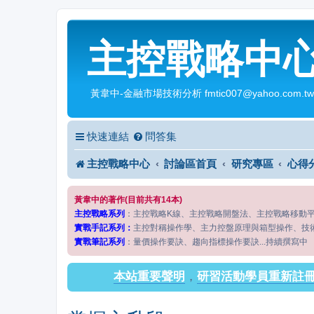
主控戰略中
黃韋中-金融市場技術分析 fmtic007@yahoo.com.tw
快速連結
問答集
主控戰略中心
討論區首頁
研究專區
心得
黃韋中的著作(目前共有14本)
主控戰略系列
：主控戰略K線、主控戰略開盤法、主控戰略移動
實戰手記系列：
主控對稱操作學、主力控盤原理與箱型操作、技
實戰筆記系列
：量價操作要訣、趨向指標操作要訣...持續撰寫中
本站重要聲明
，
研習活動學員重新註