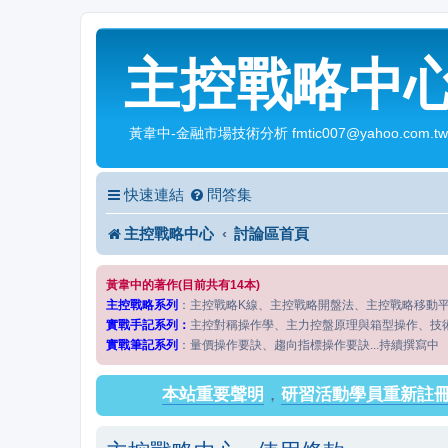
主控戰略中
黃韋中-金融市場技術分析 fmtic007@yahoo.com.tw
快速連結
問答集
主控戰略中心
討論區首頁
黃韋中的著作(目前共有14本)
主控戰略系列
：主控戰略K線、主控戰略開盤法、主控戰略移動
實戰手記系列：
主控對稱操作學、主力控盤原理與箱型操作、技
實戰筆記系列
：量價操作要訣、趨向指標操作要訣...持續撰寫中
本站重要聲明
，
研習活動學員重新註