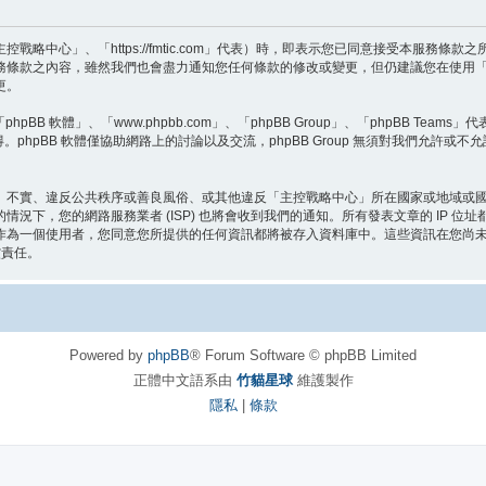
略中心」、「https://fmtic.com」代表）時，即表示您已同意接受本服務條
務條款之內容，雖然我們也會盡力通知您任何條款的修改或變更，但仍建議您在使用
更。
BB 軟體」、「www.phpbb.com」、「phpBB Group」、「phpBB Teams
。phpBB 軟體僅協助網路上的討論以及交流，phpBB Group 無須對我們允許或不
、不實、違反公共秩序或善良風俗、或其他違反「主控戰略中心」所在國家或地域或
況下，您的網路服務業者 (ISP) 也將會收到我們的通知。所有發表文章的 IP 
作為一個使用者，您同意您所提供的任何資訊都將被存入資料庫中。這些資訊在您尚
償責任。
Powered by
phpBB
® Forum Software © phpBB Limited
正體中文語系由
竹貓星球
維護製作
隱私
|
條款