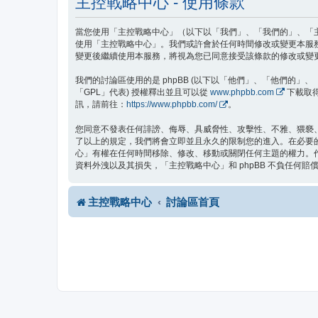
主控戰略中心 - 使用條款
當您使用「主控戰略中心」（以下以「我們」、「我們的」、「主控戰
使用「主控戰略中心」。我們或許會於任何時間修改或變更本服
變更後繼續使用本服務，將視為您已同意接受該條款的修改或變
我們的討論區使用的是 phpBB (以下以「他們」、「他們的」、「php
「GPL」代表) 授權釋出並且可以從
www.phpbb.com
下載取得
訊，請前往：
https://www.phpbb.com/
。
您同意不發表任何誹謗、侮辱、具威脅性、攻擊性、不雅、猥褻
了以上的規定，我們將會立即並且永久的限制您的進入。在必要的情
心」有權在任何時間移除、修改、移動或關閉任何主題的權力。
資料外洩以及其損失，「主控戰略中心」和 phpBB 不負任何賠
主控戰略中心
討論區首頁