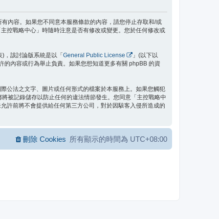
款之所有內容。如果您不同意本服務條款的內容，請您停止存取和/或
「主控戰略中心」時隨時注意是否有修改或變更。您於任何修改或
」代表)，該討論版系統是以「
General Public License
」(以下以
允許的內容或行為舉止負責。如果您想知道更多有關 phpBB 的資
國際公法之文字、圖片或任何形式的檔案於本服務上。如果您觸犯
位址都將被記錄儲存以防止任何的違法情節發生。您同意「主控戰略中
未允許前將不會提供給任何第三方公司，對於因駭客入侵所造成的
刪除 Cookies
所有顯示的時間為
UTC+08:00