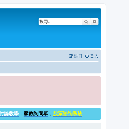
搜尋
進階搜尋
註冊
登入
討論教學
，
家教詢問單
，
股票諮詢系統