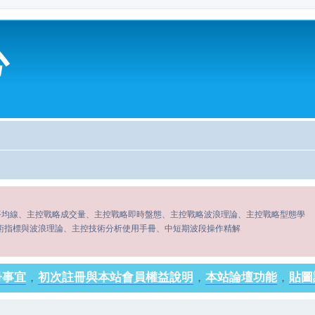
心
平均線、主控戰略成交量、主控戰略即時盤態、主控戰略波浪理論、主控戰略型態學
術指標與波浪理論、主控技術分析使用手冊、中短期波段操作精解
冊事宜
，
初次註冊與本站會員權益說明
，
本站論壇功能
，
貼圖