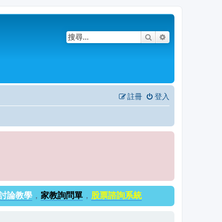
搜尋
進階搜尋
註冊
登入
討論教學
，
家教詢問單
，
股票諮詢系統