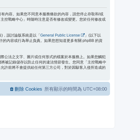
款之所有內容。如果您不同意本服務條款的內容，請您停止存取和/或
「主控戰略中心」時隨時注意是否有修改或變更。您於任何修改或
」代表)，該討論版系統是以「
General Public License
」(以下以
允許的內容或行為舉止負責。如果您想知道更多有關 phpBB 的資
國際公法之文字、圖片或任何形式的檔案於本服務上。如果您觸犯
位址都將被記錄儲存以防止任何的違法情節發生。您同意「主控戰略中
未允許前將不會提供給任何第三方公司，對於因駭客入侵所造成的
刪除 Cookies
所有顯示的時間為
UTC+08:00