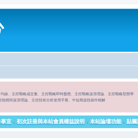
心
平均線、主控戰略成交量、主控戰略即時盤態、主控戰略波浪理論、主控戰略型態學
術指標與波浪理論、主控技術分析使用手冊、中短期波段操作精解
冊事宜
，
初次註冊與本站會員權益說明
，
本站論壇功能
，
貼圖