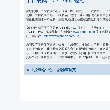
主控戰略中心 - 使用條款
當您使用「主控戰略中心」（以下以「我們」、「我們的」、「主控戰
使用「主控戰略中心」。我們或許會於任何時間修改或變更本服
變更後繼續使用本服務，將視為您已同意接受該條款的修改或變
我們的討論區使用的是 phpBB (以下以「他們」、「他們的」、「php
「GPL」代表) 授權釋出並且可以從
www.phpbb.com
下載取得
訊，請前往：
https://www.phpbb.com/
。
您同意不發表任何誹謗、侮辱、具威脅性、攻擊性、不雅、猥褻
了以上的規定，我們將會立即並且永久的限制您的進入。在必要的情
心」有權在任何時間移除、修改、移動或關閉任何主題的權力。
資料外洩以及其損失，「主控戰略中心」和 phpBB 不負任何賠
主控戰略中心
討論區首頁