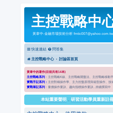
主控戰略中
黃韋中-金融市場技術分析 fmtic007@yahoo.com.tw
快速連結
問答集
主控戰略中心
討論區首頁
黃韋中的著作(目前共有14本)
主控戰略系列
：主控戰略K線、主控戰略開盤法、主控戰略移動
實戰手記系列：
主控對稱操作學、主力控盤原理與箱型操作、技
實戰筆記系列
：量價操作要訣、趨向指標操作要訣...持續撰寫中
本站重要聲明
，
研習活動學員重新註