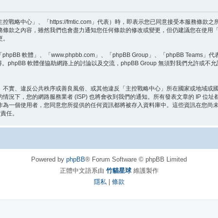
略中心」、「https://fmtic.com」代表）時，即表示您已同意接受本服務條
務條款之內容，雖然我們也會盡力通知您任何條款的修改或變更，但仍建議您在使用
更。
BB 軟體」、「www.phpbb.com」、「phpBB Group」、「phpBB Teams
。phpBB 軟體僅協助網路上的討論以及交流，phpBB Group 無須對我們允許或不
、不實、違反公共秩序或善良風俗、或其他違反「主控戰略中心」所在國家或地域或
況下，您的網路服務業者 (ISP) 也將會收到我們的通知。所有發表文章的 IP 
作為一個使用者，您同意您所提供的任何資訊都將被存入資料庫中。這些資訊在您尚
償責任。
Powered by
phpBB
® Forum Software © phpBB Limited
正體中文語系由
竹貓星球
維護製作
隱私
|
條款