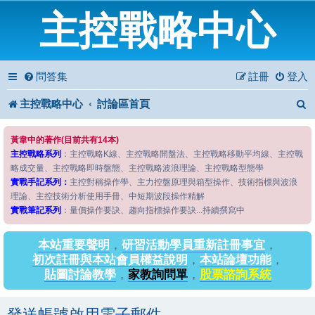
主控戰略中心
問答集
註冊
登入
主控戰略中心
討論區首頁
黃韋中的著作(目前共有14本)
主控戰略系列
：主控戰略K線、主控戰略開盤法、主控戰略移動平均線、主控戰
略成交量、主控戰略即時盤態、主控戰略波浪理論、主控戰略型態學
實戰手記系列：
主控對稱操作學、主力控盤原理與箱型操作、技術指標與波浪
理論、主控技術分析使用手冊、中短期波段操作精解
實戰筆記系列
：量價操作要訣、趨向指標操作要訣...持續撰寫中
本站重要聲明
，
研習活動學員重新註冊事宜
，
初次註冊與本站會員權益說明
，
本站論壇功能
，
貼圖討論教學
，
家教詢問單
，
股票諮詢系統
發送帳號啟用電子郵件