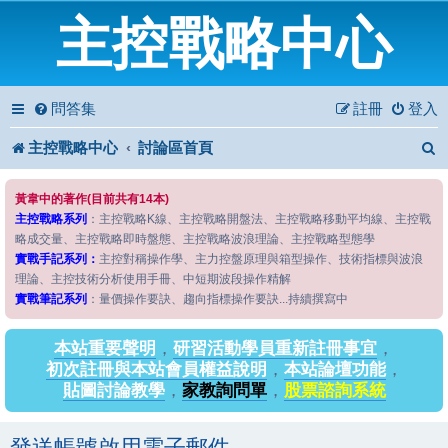
主控戰略中心
問答集
註冊
登入
主控戰略中心
討論區首頁
黃韋中的著作(目前共有14本)
主控戰略系列
：主控戰略K線、主控戰略開盤法、主控戰略移動平均線、主控戰
略成交量、主控戰略即時盤態、主控戰略波浪理論、主控戰略型態學
實戰手記系列：
主控對稱操作學、主力控盤原理與箱型操作、技術指標與波浪
理論、主控技術分析使用手冊、中短期波段操作精解
實戰筆記系列
：量價操作要訣、趨向指標操作要訣...持續撰寫中
本站重要聲明
，
研習活動學員重新註冊事宜
，
初次註冊與本站會員權益說明
，
本站論壇功能
，
貼圖討論教學
，
家教詢問單
，
股票諮詢系統
發送帳號啟用電子郵件