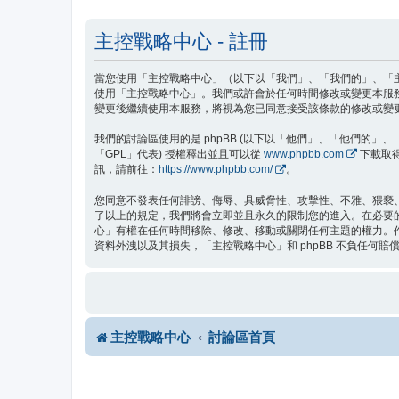
主控戰略中心 - 註冊
當您使用「主控戰略中心」（以下以「我們」、「我們的」、「主控戰
使用「主控戰略中心」。我們或許會於任何時間修改或變更本服
變更後繼續使用本服務，將視為您已同意接受該條款的修改或變
我們的討論區使用的是 phpBB (以下以「他們」、「他們的」、「php
「GPL」代表) 授權釋出並且可以從
www.phpbb.com
下載取得
訊，請前往：
https://www.phpbb.com/
。
您同意不發表任何誹謗、侮辱、具威脅性、攻擊性、不雅、猥褻
了以上的規定，我們將會立即並且永久的限制您的進入。在必要的情
心」有權在任何時間移除、修改、移動或關閉任何主題的權力。
資料外洩以及其損失，「主控戰略中心」和 phpBB 不負任何賠
主控戰略中心
討論區首頁