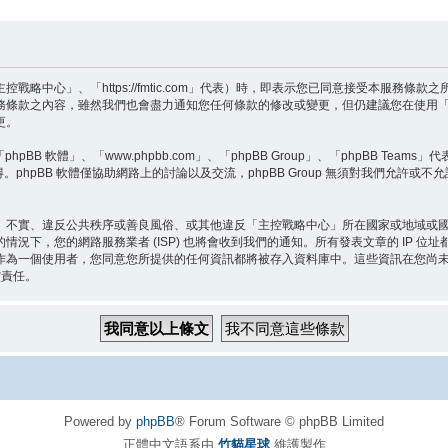
略中心」、「https://fmtic.com」代表）時，即表示您已同意接受本服務條
務條款之內容，雖然我們也會盡力通知您任何條款的修改或變更，但仍建議您在使用
更。
BB 軟體」、「www.phpbb.com」、「phpBB Group」、「phpBB Teams
。phpBB 軟體僅協助網路上的討論以及交流，phpBB Group 無須對我們允許或不
、不實、違反公共秩序或善良風俗、或其他違反「主控戰略中心」所在國家或地域或
況下，您的網路服務業者 (ISP) 也將會收到我們的通知。所有發表文章的 IP 
作為一個使用者，您同意您所提供的任何資訊都將被存入資料庫中。這些資訊在您尚
償責任。
Powered by
phpBB
® Forum Software © phpBB Limited
正體中文語系由
竹貓星球
維護製作