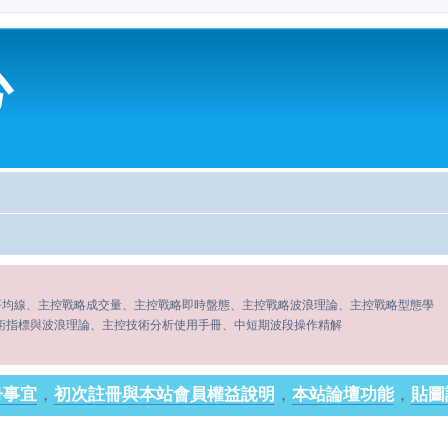
心
平均線、主控戰略成交量、主控戰略即時盤態、主控戰略波浪理論、主控戰略型態學
術指標與波浪理論、主控技術分析使用手冊、中短期波段操作精解
冊事宜
，
初次註冊與本站會員權益說明
，
本站論壇功能
，
貼圖