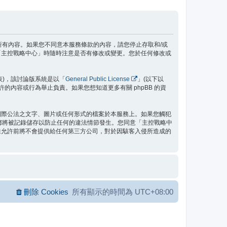
款之所有內容。如果您不同意本服務條款的內容，請您停止存取和/或
「主控戰略中心」時隨時注意是否有修改或變更。您於任何修改或
」代表)，該討論版系統是以「
General Public License
」(以下以
允許的內容或行為舉止負責。如果您想知道更多有關 phpBB 的資
國際公法之文字、圖片或任何形式的檔案於本服務上。如果您觸犯
位址都將被記錄儲存以防止任何的違法情節發生。您同意「主控戰略中
未允許前將不會提供給任何第三方公司，對於因駭客入侵所造成的
刪除 Cookies
所有顯示的時間為
UTC+08:00