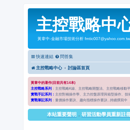
主控戰略中
黃韋中-金融市場技術分析 fmtic007@yahoo.com.tw
快速連結
問答集
主控戰略中心
討論區首頁
黃韋中的著作(目前共有14本)
主控戰略系列
：主控戰略K線、主控戰略開盤法、主控戰略移動
實戰手記系列：
主控對稱操作學、主力控盤原理與箱型操作、技
實戰筆記系列
：量價操作要訣、趨向指標操作要訣...持續撰寫中
本站重要聲明
，
研習活動學員重新註