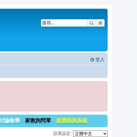
搜尋
進階搜尋
登入
討論教學
，
家教詢問單
，
股票諮詢系統
語系設定: