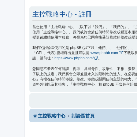
主控戰略中心 - 註冊
當您使用「主控戰略中心」（以下以「我們」、「我們的」、「主控戰
使用「主控戰略中心」。我們或許會於任何時間修改或變更本服
變更後繼續使用本服務，將視為您已同意接受該條款的修改或變
我們的討論區使用的是 phpBB (以下以「他們」、「他們的」、「php
「GPL」代表) 授權釋出並且可以從
www.phpbb.com
下載取得
訊，請前往：
https://www.phpbb.com/
。
您同意不發表任何誹謗、侮辱、具威脅性、攻擊性、不雅、猥褻
了以上的規定，我們將會立即並且永久的限制您的進入。在必要的情
心」有權在任何時間移除、修改、移動或關閉任何主題的權力。
資料外洩以及其損失，「主控戰略中心」和 phpBB 不負任何賠
主控戰略中心
討論區首頁