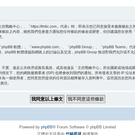
略中心」、「https://fmtic.com」代表）時，即表示您已同意接受本服務條
務條款之內容，雖然我們也會盡力通知您任何條款的修改或變更，但仍建議您在使用
更。
BB 軟體」、「www.phpbb.com」、「phpBB Group」、「phpBB Teams
。phpBB 軟體僅協助網路上的討論以及交流，phpBB Group 無須對我們允許或不
、不實、違反公共秩序或善良風俗、或其他違反「主控戰略中心」所在國家或地域或
況下，您的網路服務業者 (ISP) 也將會收到我們的通知。所有發表文章的 IP 
作為一個使用者，您同意您所提供的任何資訊都將被存入資料庫中。這些資訊在您尚
償責任。
Powered by
phpBB
® Forum Software © phpBB Limited
正體中文語系由
竹貓星球
維護製作