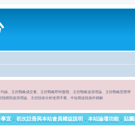
心
平均線、主控戰略成交量、主控戰略即時盤態、主控戰略波浪理論、主控戰略型態學
術指標與波浪理論、主控技術分析使用手冊、中短期波段操作精解
冊事宜
，
初次註冊與本站會員權益說明
，
本站論壇功能
，
貼圖