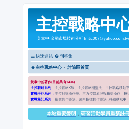
主控戰略中
黃韋中-金融市場技術分析 fmtic007@yahoo.com.tw
快速連結
問答集
主控戰略中心
討論區首頁
黃韋中的著作(目前共有14本)
主控戰略系列
：主控戰略K線、主控戰略開盤法、主控戰略移動
實戰手記系列：
主控對稱操作學、主力控盤原理與箱型操作、技
實戰筆記系列
：量價操作要訣、趨向指標操作要訣...持續撰寫中
本站重要聲明
，
研習活動學員重新註