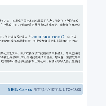
款之所有內容。如果您不同意本服務條款的內容，請您停止存取和/或
「主控戰略中心」時隨時注意是否有修改或變更。您於任何修改或
」代表)，該討論版系統是以「
General Public License
」(以下以
允許的內容或行為舉止負責。如果您想知道更多有關 phpBB 的資
國際公法之文字、圖片或任何形式的檔案於本服務上。如果您觸犯
位址都將被記錄儲存以防止任何的違法情節發生。您同意「主控戰略中
未允許前將不會提供給任何第三方公司，對於因駭客入侵所造成的
刪除 Cookies
所有顯示的時間為
UTC+08:00