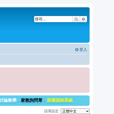
搜尋
進階搜尋
登入
討論教學
，
家教詢問單
，
股票諮詢系統
語系設定: