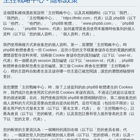
這個隱私權保護政策說明「主控戰略中心」以及其相關網站（以下以「我們」、
「我們的」、「主控戰略中心」、「https://fmtic.com」代表）以及 phpBB（以下
以「他們」、「他們的」、「phpBB 軟體」、「www.phpbb.com」、「phpBB
Group」、「phpBB Teams」代表）如何處理當會員使用本服務時收集到的個人
資料（以下以「您的個人資料」、「個人資料」代表）。
我們使用兩種方式來收集您的個人資料。第一，當瀏覽「主控戰略中心」時
phpBB 軟體會產生一些 Cookies，這些小型的文字檔案會儲存在您的電腦的網頁
瀏覽器暫存資料夾裡。頭兩個 Cookie 會儲存您的識別編號（以下以「user-id」
代表）和一個匿名的 session 識別編號（以下以「session-id」代表），phpBB
軟體將會自動幫您產生這些編號。第三個 Cookie 將會在您瀏覽「主控戰略中
心」裡的主題時自動產生並且儲存哪一些主題已被您閱讀，讓您的瀏覽經驗變得
更好。
當您瀏覽「主控戰略中心」時，除了上述提到的由 phpBB 軟體產生的 Cookies
外，我們或許也會使用其它的外部 Cookies 來儲存資訊。不過這已經超出這個文
章的描述範圍，在此，我們僅會說明與 phpBB 軟體相關的部分。第二個收集您的
個人資料的方式則是需要由您親自提供給我們。這些可能是（包括但不限於）以
匿名用戶的方式發表文章（以下以「匿名文章」代表）、在「主控戰略中心」註
冊為會員（以下以「您的帳號」代表）以及當您註冊和登入後所發表的文章（以
下以「您的文章」代表）。
您的帳號的主要資訊為：一個獨特的識別名稱（以下以「您的會員名稱」代
表），一個讓您登入到您的帳號的個人密碼（以下以「您的密碼」代表）以及一