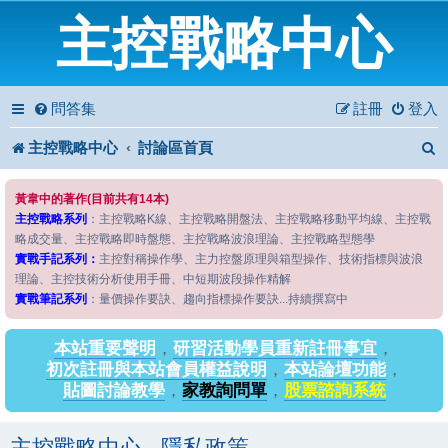
主控戰略中心
問答集
註冊
登入
主控戰略中心
討論區首頁
黃韋中的著作(目前共有14本)
主控戰略系列
：主控戰略K線、主控戰略開盤法、主控戰略移動平均線、主控戰
略成交量、主控戰略即時盤態、主控戰略波浪理論、主控戰略型態學
實戰手記系列：
主控對稱操作學、主力控盤原理與箱型操作、技術指標與波浪
理論、主控技術分析使用手冊、中短期波段操作精解
實戰筆記系列
：量價操作要訣、趨向指標操作要訣...持續撰寫中
本站重要聲明
，
研習活動學員重新註冊事宜
，
初次註冊與本站會員權益說明
，
本站論壇功能
，
貼圖討論教學
，
家教詢問單
，
股票諮詢系統
主控戰略中心 - 隱私政策