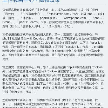
這個隱私權保護政策說明「主控戰略中心」以及其相關網站（以下以「我們」、
「我們的」、「主控戰略中心」、「https://fmtic.com」代表）以及 phpBB（以下
以「他們」、「他們的」、「phpBB 軟體」、「www.phpbb.com」、「phpBB
Group」、「phpBB Teams」代表）如何處理當會員使用本服務時收集到的個人
資料（以下以「您的個人資料」、「個人資料」代表）。
我們使用兩種方式來收集您的個人資料。第一，當瀏覽「主控戰略中心」時
phpBB 軟體會產生一些 Cookies，這些小型的文字檔案會儲存在您的電腦的網頁
瀏覽器暫存資料夾裡。頭兩個 Cookie 會儲存您的識別編號（以下以「user-id」
代表）和一個匿名的 session 識別編號（以下以「session-id」代表），phpBB
軟體將會自動幫您產生這些編號。第三個 Cookie 將會在您瀏覽「主控戰略中
心」裡的主題時自動產生並且儲存哪一些主題已被您閱讀，讓您的瀏覽經驗變得
更好。
當您瀏覽「主控戰略中心」時，除了上述提到的由 phpBB 軟體產生的 Cookies
外，我們或許也會使用其它的外部 Cookies 來儲存資訊。不過這已經超出這個文
章的描述範圍，在此，我們僅會說明與 phpBB 軟體相關的部分。第二個收集您的
個人資料的方式則是需要由您親自提供給我們。這些可能是（包括但不限於）以
匿名用戶的方式發表文章（以下以「匿名文章」代表）、在「主控戰略中心」註
冊為會員（以下以「您的帳號」代表）以及當您註冊和登入後所發表的文章（以
下以「您的文章」代表）。
您的帳號的主要資訊為：一個獨特的識別名稱（以下以「您的會員名稱」代
表），一個讓您登入到您的帳號的個人密碼（以下以「您的密碼」代表）以及一