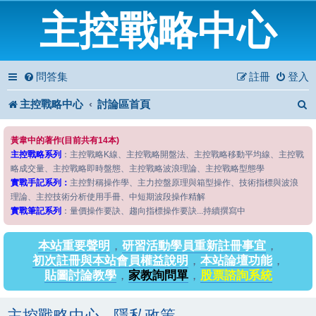
主控戰略中心
問答集
註冊
登入
主控戰略中心
討論區首頁
黃韋中的著作(目前共有14本)
主控戰略系列
：主控戰略K線、主控戰略開盤法、主控戰略移動平均線、主控戰
略成交量、主控戰略即時盤態、主控戰略波浪理論、主控戰略型態學
實戰手記系列：
主控對稱操作學、主力控盤原理與箱型操作、技術指標與波浪
理論、主控技術分析使用手冊、中短期波段操作精解
實戰筆記系列
：量價操作要訣、趨向指標操作要訣...持續撰寫中
本站重要聲明
，
研習活動學員重新註冊事宜
，
初次註冊與本站會員權益說明
，
本站論壇功能
，
貼圖討論教學
，
家教詢問單
，
股票諮詢系統
主控戰略中心 - 隱私政策