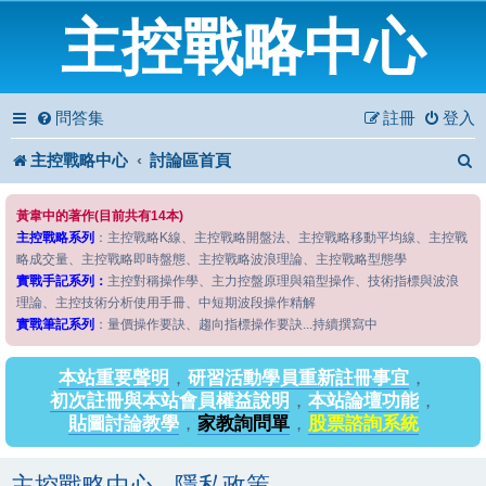
主控戰略中心
問答集
註冊
登入
主控戰略中心
討論區首頁
黃韋中的著作(目前共有14本)
主控戰略系列
：主控戰略K線、主控戰略開盤法、主控戰略移動平均線、主控戰
略成交量、主控戰略即時盤態、主控戰略波浪理論、主控戰略型態學
實戰手記系列：
主控對稱操作學、主力控盤原理與箱型操作、技術指標與波浪
理論、主控技術分析使用手冊、中短期波段操作精解
實戰筆記系列
：量價操作要訣、趨向指標操作要訣...持續撰寫中
本站重要聲明
，
研習活動學員重新註冊事宜
，
初次註冊與本站會員權益說明
，
本站論壇功能
，
貼圖討論教學
，
家教詢問單
，
股票諮詢系統
主控戰略中心 - 隱私政策