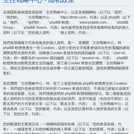
這個隱私權保護政策說明「主控戰略中心」以及其相關網站（以下以「我們」、
「我們的」、「主控戰略中心」、「https://fmtic.com」代表）以及 phpBB（以下
以「他們」、「他們的」、「phpBB 軟體」、「www.phpbb.com」、「phpBB
Group」、「phpBB Teams」代表）如何處理當會員使用本服務時收集到的個人
資料（以下以「您的個人資料」、「個人資料」代表）。
我們使用兩種方式來收集您的個人資料。第一，當瀏覽「主控戰略中心」時
phpBB 軟體會產生一些 Cookies，這些小型的文字檔案會儲存在您的電腦的網頁
瀏覽器暫存資料夾裡。頭兩個 Cookie 會儲存您的識別編號（以下以「user-id」
代表）和一個匿名的 session 識別編號（以下以「session-id」代表），phpBB
軟體將會自動幫您產生這些編號。第三個 Cookie 將會在您瀏覽「主控戰略中
心」裡的主題時自動產生並且儲存哪一些主題已被您閱讀，讓您的瀏覽經驗變得
更好。
當您瀏覽「主控戰略中心」時，除了上述提到的由 phpBB 軟體產生的 Cookies
外，我們或許也會使用其它的外部 Cookies 來儲存資訊。不過這已經超出這個文
章的描述範圍，在此，我們僅會說明與 phpBB 軟體相關的部分。第二個收集您的
個人資料的方式則是需要由您親自提供給我們。這些可能是（包括但不限於）以
匿名用戶的方式發表文章（以下以「匿名文章」代表）、在「主控戰略中心」註
冊為會員（以下以「您的帳號」代表）以及當您註冊和登入後所發表的文章（以
下以「您的文章」代表）。
您的帳號的主要資訊為：一個獨特的識別名稱（以下以「您的會員名稱」代
表），一個讓您登入到您的帳號的個人密碼（以下以「您的密碼」代表）以及一