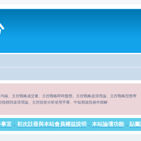
心
平均線、主控戰略成交量、主控戰略即時盤態、主控戰略波浪理論、主控戰略型態學
術指標與波浪理論、主控技術分析使用手冊、中短期波段操作精解
冊事宜
，
初次註冊與本站會員權益說明
，
本站論壇功能
，
貼圖