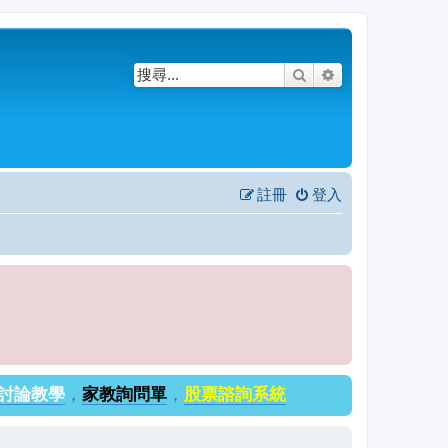
搜尋
進階搜尋
註冊
登入
討論教學
，
家教詢問單
，
股票諮詢系統