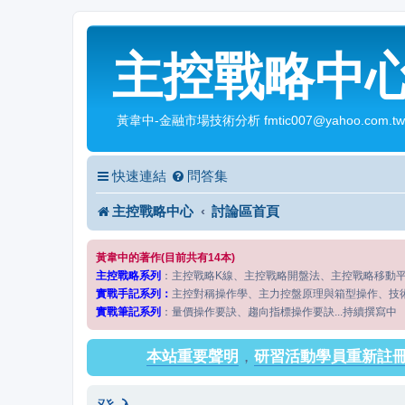
主控戰略中
黃韋中-金融市場技術分析 fmtic007@yahoo.com.tw
快速連結
問答集
主控戰略中心
討論區首頁
黃韋中的著作(目前共有14本)
主控戰略系列
：主控戰略K線、主控戰略開盤法、主控戰略移動
實戰手記系列：
主控對稱操作學、主力控盤原理與箱型操作、技
實戰筆記系列
：量價操作要訣、趨向指標操作要訣...持續撰寫中
本站重要聲明
，
研習活動學員重新註