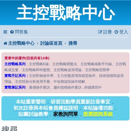
主控戰略中心
問答集
註冊
登入
主控戰略中心
討論區首頁
搜尋
黃韋中的著作(目前共有14本)
主控戰略系列
：主控戰略K線、主控戰略開盤法、主控戰略移動平均線、主控戰
略成交量、主控戰略即時盤態、主控戰略波浪理論、主控戰略型態學
實戰手記系列：
主控對稱操作學、主力控盤原理與箱型操作、技術指標與波浪
理論、主控技術分析使用手冊、中短期波段操作精解
實戰筆記系列
：量價操作要訣、趨向指標操作要訣...持續撰寫中
本站重要聲明
，
研習活動學員重新註冊事宜
，
初次註冊與本站會員權益說明
，
本站論壇功能
，
貼圖討論教學
，
家教詢問單
，
股票諮詢系統
搜尋