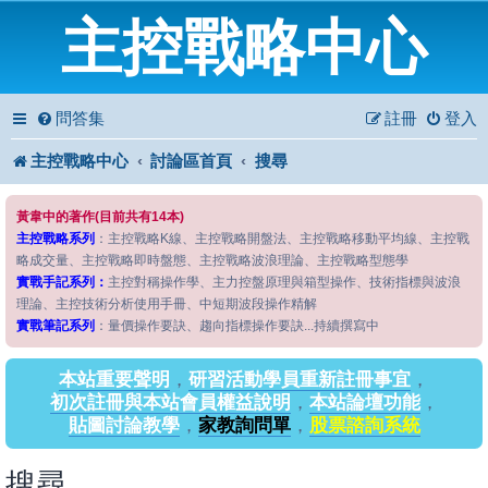
主控戰略中心
問答集
註冊
登入
主控戰略中心
討論區首頁
搜尋
黃韋中的著作(目前共有14本)
主控戰略系列
：主控戰略K線、主控戰略開盤法、主控戰略移動平均線、主控戰
略成交量、主控戰略即時盤態、主控戰略波浪理論、主控戰略型態學
實戰手記系列：
主控對稱操作學、主力控盤原理與箱型操作、技術指標與波浪
理論、主控技術分析使用手冊、中短期波段操作精解
實戰筆記系列
：量價操作要訣、趨向指標操作要訣...持續撰寫中
本站重要聲明
，
研習活動學員重新註冊事宜
，
初次註冊與本站會員權益說明
，
本站論壇功能
，
貼圖討論教學
，
家教詢問單
，
股票諮詢系統
搜尋