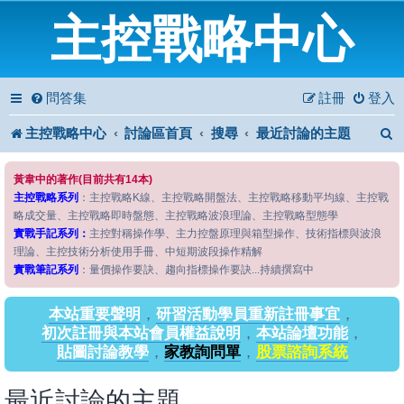
主控戰略中心
問答集
註冊
登入
主控戰略中心
討論區首頁
搜尋
最近討論的主題
黃韋中的著作(目前共有14本)
主控戰略系列
：主控戰略K線、主控戰略開盤法、主控戰略移動平均線、主控戰
略成交量、主控戰略即時盤態、主控戰略波浪理論、主控戰略型態學
實戰手記系列：
主控對稱操作學、主力控盤原理與箱型操作、技術指標與波浪
理論、主控技術分析使用手冊、中短期波段操作精解
實戰筆記系列
：量價操作要訣、趨向指標操作要訣...持續撰寫中
本站重要聲明
，
研習活動學員重新註冊事宜
，
初次註冊與本站會員權益說明
，
本站論壇功能
，
貼圖討論教學
，
家教詢問單
，
股票諮詢系統
最近討論的主題