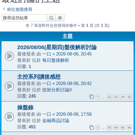
前往進階搜尋
搜尋
進階搜尋
有 7 筆資料符合您搜尋的條件 • 第
1
頁 (共
1
頁)
主題
2026/08/06(星期四)盤後解析討論
最後發表 由
一口
«
2026-08-06, 20:45
發表於 位於
每日盤後解析
回覆:
1
主控系列讀後感想
最後發表 由
一口
«
2026-08-06, 20:42
發表於 位於
技術分析討論II
回覆:
245
1
22
23
24
25
…
操盤錄
最後發表 由
一口
«
2026-08-06, 17:58
發表於 位於
金融商品討論
回覆:
451
1
43
44
45
46
…