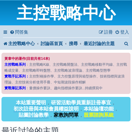
主控戰略中心
問答集
註冊
登入
主控戰略中心
討論區首頁
搜尋
最近討論的主題
黃韋中的著作(目前共有14本)
主控戰略系列
：主控戰略K線、主控戰略開盤法、主控戰略移動平均線、主控戰
略成交量、主控戰略即時盤態、主控戰略波浪理論、主控戰略型態學
實戰手記系列：
主控對稱操作學、主力控盤原理與箱型操作、技術指標與波浪
理論、主控技術分析使用手冊、中短期波段操作精解
實戰筆記系列
：量價操作要訣、趨向指標操作要訣...持續撰寫中
本站重要聲明
，
研習活動學員重新註冊事宜
，
初次註冊與本站會員權益說明
，
本站論壇功能
，
貼圖討論教學
，
家教詢問單
，
股票諮詢系統
最近討論的主題