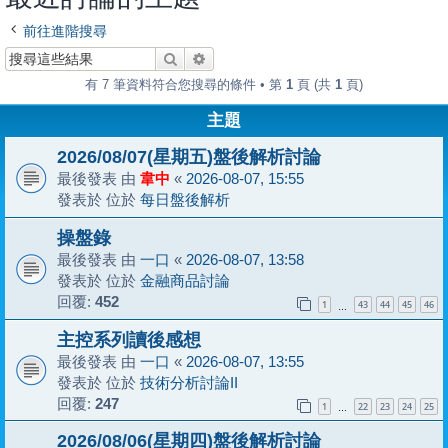
前往進階搜尋
搜尋
進階搜尋
有 7 筆資料符合您搜尋的條件 • 第
1
頁 (共
1
頁)
主題
2026/08/07(星期五)盤後解析討論
最後發表 由
韋中
«
2026-08-07, 15:55
發表於 位於
每日盤後解析
操盤錄
最後發表 由
一口
«
2026-08-07, 13:58
發表於 位於
金融商品討論
回覆:
452
1
43
44
45
46
…
主控系列讀後感想
最後發表 由
一口
«
2026-08-07, 13:55
發表於 位於
技術分析討論II
回覆:
247
1
22
23
24
25
…
2026/08/06(星期四)盤後解析討論