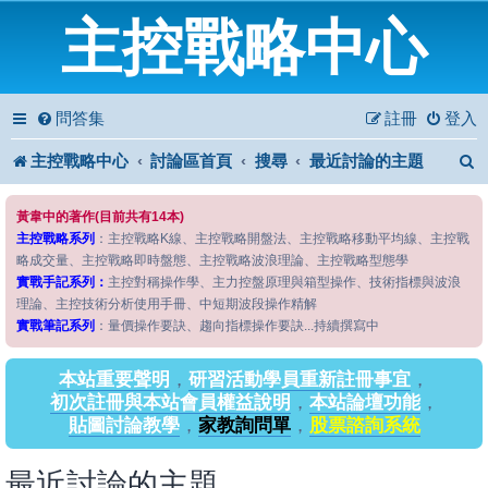
主控戰略中心
問答集
註冊
登入
主控戰略中心
討論區首頁
搜尋
最近討論的主題
黃韋中的著作(目前共有14本)
主控戰略系列
：主控戰略K線、主控戰略開盤法、主控戰略移動平均線、主控戰
略成交量、主控戰略即時盤態、主控戰略波浪理論、主控戰略型態學
實戰手記系列：
主控對稱操作學、主力控盤原理與箱型操作、技術指標與波浪
理論、主控技術分析使用手冊、中短期波段操作精解
實戰筆記系列
：量價操作要訣、趨向指標操作要訣...持續撰寫中
本站重要聲明
，
研習活動學員重新註冊事宜
，
初次註冊與本站會員權益說明
，
本站論壇功能
，
貼圖討論教學
，
家教詢問單
，
股票諮詢系統
最近討論的主題