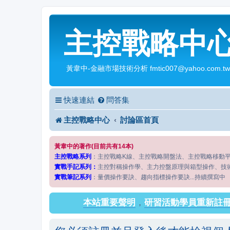
主控戰略中
黃韋中-金融市場技術分析 fmtic007@yahoo.com.tw
快速連結
問答集
主控戰略中心
討論區首頁
黃韋中的著作(目前共有14本)
主控戰略系列
：主控戰略K線、主控戰略開盤法、主控戰略移動
實戰手記系列：
主控對稱操作學、主力控盤原理與箱型操作、技
實戰筆記系列
：量價操作要訣、趨向指標操作要訣...持續撰寫中
本站重要聲明
，
研習活動學員重新註