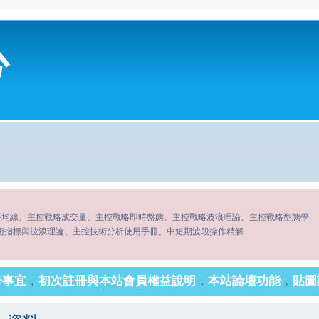
心
平均線、主控戰略成交量、主控戰略即時盤態、主控戰略波浪理論、主控戰略型態學
術指標與波浪理論、主控技術分析使用手冊、中短期波段操作精解
冊事宜
，
初次註冊與本站會員權益說明
，
本站論壇功能
，
貼圖