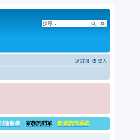
搜尋
進階搜尋
註冊
登入
討論教學
，
家教詢問單
，
股票諮詢系統