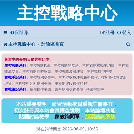
主控戰略中心
問答集
註冊
登入
主控戰略中心
討論區首頁
黃韋中的著作(目前共有14本)
主控戰略系列
：主控戰略K線、主控戰略開盤法、主控戰略移動平均線、主控戰
略成交量、主控戰略即時盤態、主控戰略波浪理論、主控戰略型態學
實戰手記系列：
主控對稱操作學、主力控盤原理與箱型操作、技術指標與波浪
理論、主控技術分析使用手冊、中短期波段操作精解
實戰筆記系列
：量價操作要訣、趨向指標操作要訣...持續撰寫中
本站重要聲明
，
研習活動學員重新註冊事宜
，
初次註冊與本站會員權益說明
，
本站論壇功能
，
貼圖討論教學
，
家教詢問單
，
股票諮詢系統
現在的時間是 2026-08-09, 10:35