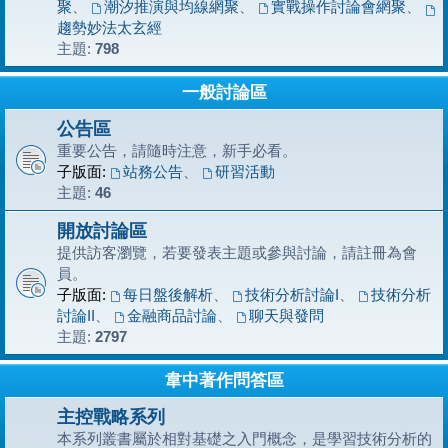
聚
、
潮汐推演與均線網聚
、
實戰操作討論會網聚
、
趨勢妙法太玄經
主題:
798
一般討論區
公告區
重要公告，請隨時注意，新手必看。
子版面:
站務公告
、
研習活動
主題:
46
開放討論區
提供訪客瀏覽，若要發表主題或參與討論，請註冊為會
員。
子版面:
每日盤後解析
、
技術分析討論I
、
技術分析
討論II
、
金融商品討論
、
聊天與發問
主題:
2797
韋中著作問答區
主控戰略系列
本系列叢書屬於相對基礎之入門概念，是學習技術分析的