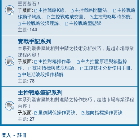
重要基石！
子版面:
主控戰略K線
、
主控戰略開盤法
、
主控戰略
移動平均線
、
主控戰略成交量
、
主控戰略即時盤態
、
主控戰略波浪理論
、
主控戰略型態學
主題:
144
實戰手記系列
本系列叢書屬於相對中階之技術分析技巧，超越市場專業
課程內容！
子版面:
主控對稱操作學
、
主力控盤原理與箱型操
作
、
技術指標與波浪理論
、
主控技術分析使用手冊
、
中短期波段操作精解
主題:
78
主控戰略筆記系列
本系列叢書屬於相對進階之操作技巧，超越市場專業課程
內容！
子版面:
量價關係操作要訣
、
趨向指標操作要訣
主題:
27
登入
•
註冊