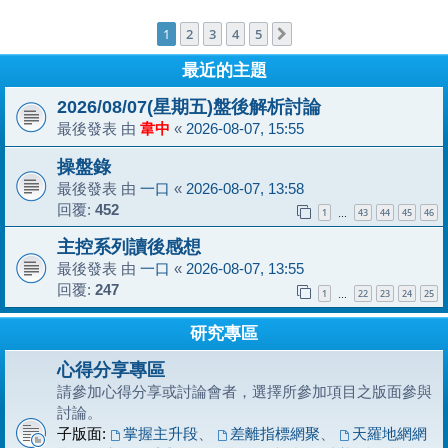
1
2
3
4
5
下一頁
最近的主題
2026/08/07(星期五)盤後解析討論
最後發表 由
韋中
«
2026-08-07, 15:55
操盤錄
最後發表 由
一口
«
2026-08-07, 13:58
回覆:
452
1
43
44
45
46
…
主控系列讀後感想
最後發表 由
一口
«
2026-08-07, 13:55
回覆:
247
1
22
23
24
25
…
研究專區
心得分享專區
請參加心得分享或討論會者，選擇所參加項目之版面參與
討論。
子版面:
掌握主升段
、
差離指標網聚
、
天羅地網網