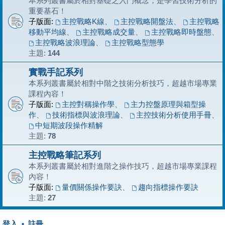
本系列叢書屬於相對基礎之入門概念，是學習技術分析的
重要基石！
子版面:
主控戰略K線
、
主控戰略開盤法
、
主控戰略
移動平均線
、
主控戰略成交量
、
主控戰略即時盤態
、
主控戰略波浪理論
、
主控戰略型態學
主題:
144
實戰手記系列
本系列叢書屬於相對中階之技術分析技巧，超越市場專業
課程內容！
子版面:
主控對稱操作學
、
主力控盤原理與箱型操
作
、
技術指標與波浪理論
、
主控技術分析使用手冊
、
中短期波段操作精解
主題:
78
主控戰略筆記系列
本系列叢書屬於相對進階之操作技巧，超越市場專業課程
內容！
子版面:
量價關係操作要訣
、
趨向指標操作要訣
主題:
27
登入
•
註冊