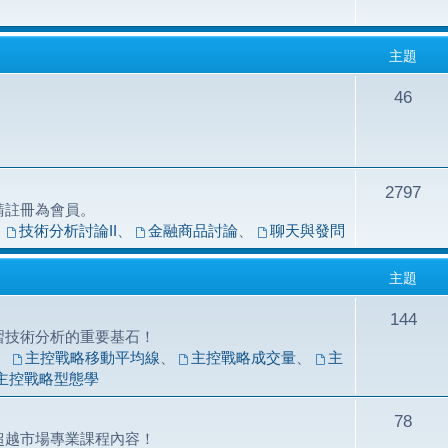
主題
46
2797
請註冊為會員。
、
技術分析討論II
、
金融商品討論
、
聊天與發問
主題
144
習技術分析的重要基石！
、
主控戰略移動平均線
、
主控戰略成交量
、
主
主控戰略型態學
78
超越市場專業課程內容！