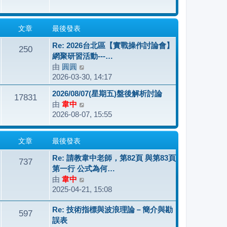
最
後
發
文章
最後發表
表
Re: 2026台北區【實戰操作討論會】
250
網聚研習活動---…
由
圓圓
檢
2026-03-30, 14:17
視
最
2026/08/07(星期五)盤後解析討論
17831
後
由
韋中
檢
發
2026-08-07, 15:55
視
表
最
後
文章
最後發表
發
表
Re: 請教韋中老師，第82頁 與第83頁
737
第一行 公式為何…
由
韋中
檢
2025-04-21, 15:08
視
最
Re: 技術指標與波浪理論－簡介與勘
後
597
誤表
發