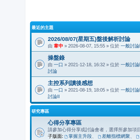
最近的主題
2026/08/07(星期五)盤後解析討論
由
韋中
» 2026-08-07, 15:55 » 位於
一般討論
操盤錄
由
一口
» 2021-12-18, 16:32 » 位於
一般討論
討論
主控系列讀後感想
由
一口
» 2021-08-19, 18:05 » 位於
一般討論
討論II
研究專區
心得分享專區
請參加心得分享或討論會者，選擇所參加項
子版面:
掌握主升段
、
差離指標網聚
、