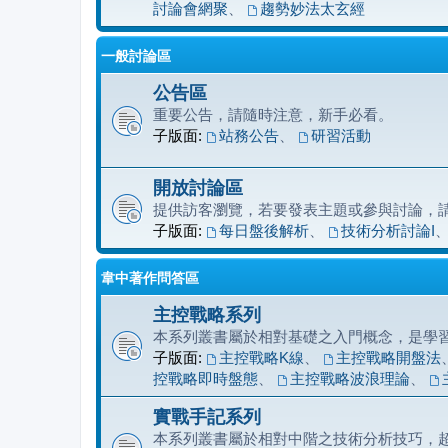
討論會網聚
、
趨勢妙法太玄經
一般討論區
公告區
重要公告，請隨時注意，新手必看。
子版面:
站務公告
、
研習活動
開放討論區
提供訪客瀏覽，若要發表主題或參與討論，
子版面:
每日盤後解析
、
技術分析討論I
韋中著作問答區
主控戰略系列
本系列叢書屬於相對基礎之入門概念，是學
子版面:
主控戰略K線
、
主控戰略開盤法
控戰略即時盤態
、
主控戰略波浪理論
、
實戰手記系列
本系列叢書屬於相對中階之技術分析技巧，