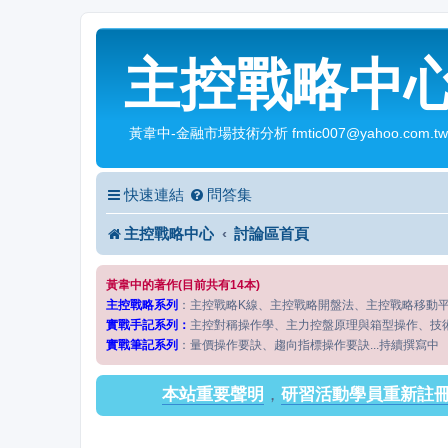
主控戰略中
黃韋中-金融市場技術分析 fmtic007@yahoo.com.tw
快速連結
問答集
主控戰略中心
討論區首頁
黃韋中的著作(目前共有14本)
主控戰略系列
：主控戰略K線、主控戰略開盤法、主控戰略移動
實戰手記系列：
主控對稱操作學、主力控盤原理與箱型操作、技
實戰筆記系列
：量價操作要訣、趨向指標操作要訣...持續撰寫中
本站重要聲明
，
研習活動學員重新註