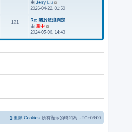
由
Jerry Liu
檢
表
2026-04-22, 01:59
視
最
Re: 關於波浪判定
後
121
由
韋中
檢
發
2024-05-06, 14:43
視
表
最
後
發
表
刪除 Cookies
所有顯示的時間為
UTC+08:00