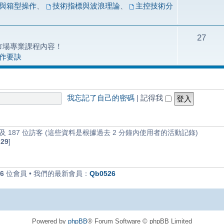
與箱型操作
、
技術指標與波浪理論
、
主控技術分
27
市場專業課程內容！
作要訣
我忘記了自己的密碼
|
記得我
 187 位訪客 (這些資料是根據過去 2 分鐘內使用者的活動記錄)
:29
]
6
位會員 • 我們的最新會員：
Qb0526
Powered by
phpBB
® Forum Software © phpBB Limited