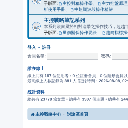
子版面:
主控對稱操作學
、
主力控盤原理
析使用手冊
、
中短期波段操作精解
主控戰略筆記系列
本系列叢書屬於相對進階之操作技巧，超越
子版面:
量價關係操作要訣
、
趨向指標操
登入
•
註冊
會員名稱:
密碼:
誰在線上
線上共有
187
位使用者：0 位註冊會員、0 位隱形會員以及
最高線上人數記錄為
881
人 [記錄時間：
2026-08-08, 02
統計資料
總共有
23778
篇文章 • 總共有
3907
個主題 • 總共有
244
主控戰略中心
討論區首頁