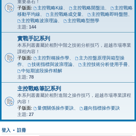
重要基石！
子版面:
主控戰略K線
、
主控戰略開盤法
、
主控戰略
移動平均線
、
主控戰略成交量
、
主控戰略即時盤態
、
主控戰略波浪理論
、
主控戰略型態學
主題:
144
實戰手記系列
本系列叢書屬於相對中階之技術分析技巧，超越市場專業
課程內容！
子版面:
主控對稱操作學
、
主力控盤原理與箱型操
作
、
技術指標與波浪理論
、
主控技術分析使用手冊
、
中短期波段操作精解
主題:
78
主控戰略筆記系列
本系列叢書屬於相對進階之操作技巧，超越市場專業課程
內容！
子版面:
量價關係操作要訣
、
趨向指標操作要訣
主題:
27
登入
•
註冊