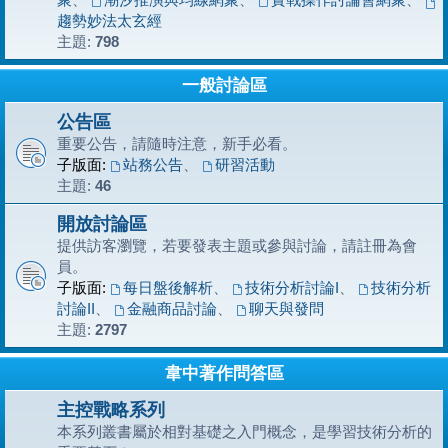
趨勢妙法太玄經
主題:
798
一般討論區
公告區
重要公告，請隨時注意，新手必看。
子版面:
站務公告
、
研習活動
主題:
46
開放討論區
提供訪客瀏覽，若要發表主題或參與討論，請註冊為會
員。
子版面:
每日盤後解析
、
技術分析討論I
、
技術分析
討論II
、
金融商品討論
、
聊天與發問
主題:
2797
韋中著作問答區
主控戰略系列
本系列叢書屬於相對基礎之入門概念，是學習技術分析的