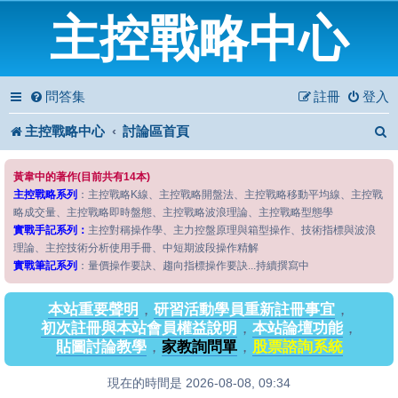
主控戰略中心
問答集
註冊
登入
主控戰略中心
討論區首頁
黃韋中的著作(目前共有14本)
主控戰略系列
：主控戰略K線、主控戰略開盤法、主控戰略移動平均線、主控戰
略成交量、主控戰略即時盤態、主控戰略波浪理論、主控戰略型態學
實戰手記系列：
主控對稱操作學、主力控盤原理與箱型操作、技術指標與波浪
理論、主控技術分析使用手冊、中短期波段操作精解
實戰筆記系列
：量價操作要訣、趨向指標操作要訣...持續撰寫中
本站重要聲明
，
研習活動學員重新註冊事宜
，
初次註冊與本站會員權益說明
，
本站論壇功能
，
貼圖討論教學
，
家教詢問單
，
股票諮詢系統
現在的時間是 2026-08-08, 09:34