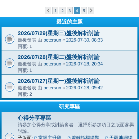
1
2
3
4
5
上一頁
下一頁
最近的主題
2026/07/29(星期三)盤後解析討論
最後發表 由
petersun
«
2026-07-30, 08:33
回覆:
1
2026/07/28(星期二)盤後解析討論
最後發表 由
petersun
«
2026-07-28, 20:34
回覆:
1
2026/07/27(星期一)盤後解析討論
最後發表 由
petersun
«
2026-07-28, 09:42
回覆:
2
研究專區
心得分享專區
請參加心得分享或討論會者，選擇所參加項目之版面參與
討論。
子版面:
掌握主升段
、
差離指標網聚
、
天羅地網網