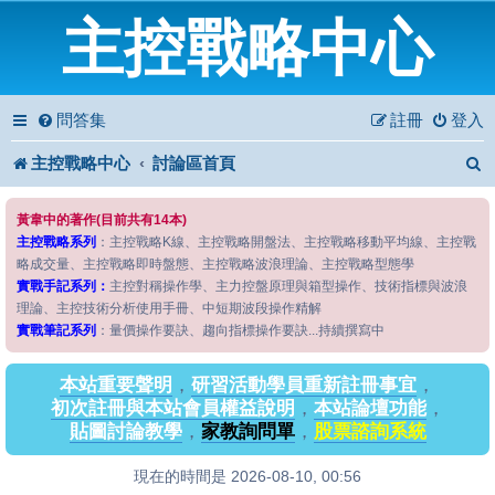
主控戰略中心
問答集
註冊
登入
主控戰略中心
討論區首頁
黃韋中的著作(目前共有14本)
主控戰略系列
：主控戰略K線、主控戰略開盤法、主控戰略移動平均線、主控戰
略成交量、主控戰略即時盤態、主控戰略波浪理論、主控戰略型態學
實戰手記系列：
主控對稱操作學、主力控盤原理與箱型操作、技術指標與波浪
理論、主控技術分析使用手冊、中短期波段操作精解
實戰筆記系列
：量價操作要訣、趨向指標操作要訣...持續撰寫中
本站重要聲明
，
研習活動學員重新註冊事宜
，
初次註冊與本站會員權益說明
，
本站論壇功能
，
貼圖討論教學
，
家教詢問單
，
股票諮詢系統
現在的時間是 2026-08-10, 00:56