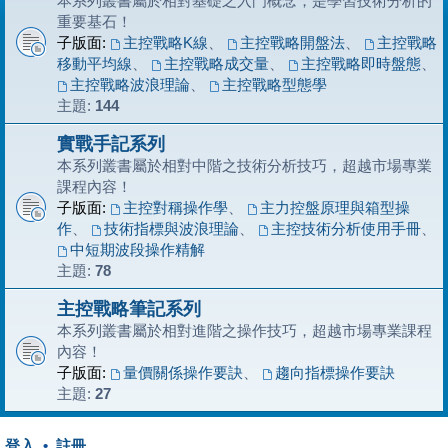
本系列叢書屬於相對基礎之入門概念，是學習技術分析的
重要基石！
子版面:
主控戰略K線
、
主控戰略開盤法
、
主控戰略
移動平均線
、
主控戰略成交量
、
主控戰略即時盤態
、
主控戰略波浪理論
、
主控戰略型態學
主題:
144
實戰手記系列
本系列叢書屬於相對中階之技術分析技巧，超越市場專業
課程內容！
子版面:
主控對稱操作學
、
主力控盤原理與箱型操
作
、
技術指標與波浪理論
、
主控技術分析使用手冊
、
中短期波段操作精解
主題:
78
主控戰略筆記系列
本系列叢書屬於相對進階之操作技巧，超越市場專業課程
內容！
子版面:
量價關係操作要訣
、
趨向指標操作要訣
主題:
27
登入
•
註冊