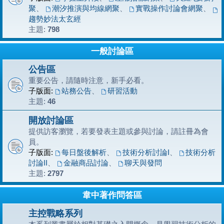
聚
、
潮汐推演與均線網聚
、
實戰操作討論會網聚
、
趨勢妙法太玄經
主題:
798
一般討論區
公告區
重要公告，請隨時注意，新手必看。
子版面:
站務公告
、
研習活動
主題:
46
開放討論區
提供訪客瀏覽，若要發表主題或參與討論，請註冊為會
員。
子版面:
每日盤後解析
、
技術分析討論I
、
技術分析
討論II
、
金融商品討論
、
聊天與發問
主題:
2797
韋中著作問答區
主控戰略系列