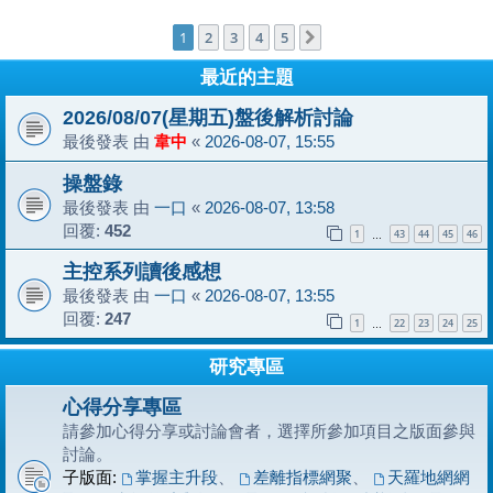
1
2
3
4
5
下一頁
最近的主題
2026/08/07(星期五)盤後解析討論
最後發表 由
韋中
«
2026-08-07, 15:55
操盤錄
最後發表 由
一口
«
2026-08-07, 13:58
回覆:
452
1
43
44
45
46
…
主控系列讀後感想
最後發表 由
一口
«
2026-08-07, 13:55
回覆:
247
1
22
23
24
25
…
研究專區
心得分享專區
請參加心得分享或討論會者，選擇所參加項目之版面參與
討論。
子版面:
掌握主升段
、
差離指標網聚
、
天羅地網網