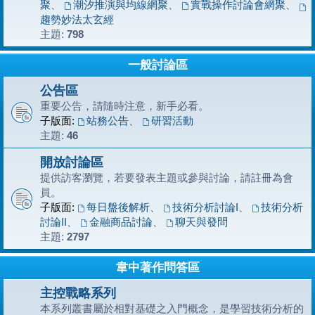
聚
、
潮汐推演與均線網聚
、
實戰操作討論會網聚
、
趨勢妙法太玄經
主題:
798
一般討論區
公告區
重要公告，請隨時注意，新手必看。
子版面:
站務公告
、
研習活動
主題:
46
開放討論區
提供訪客瀏覽，若要發表主題或參與討論，請註冊為會
員。
子版面:
每日盤後解析
、
技術分析討論I
、
技術分析
討論II
、
金融商品討論
、
聊天與發問
主題:
2797
韋中著作問答區
主控戰略系列
本系列叢書屬於相對基礎之入門概念，是學習技術分析的