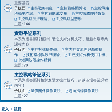
重要基石！
子版面:
主控戰略K線
、
主控戰略開盤法
、
主控戰略
移動平均線
、
主控戰略成交量
、
主控戰略即時盤態
、
主控戰略波浪理論
、
主控戰略型態學
主題:
144
實戰手記系列
本系列叢書屬於相對中階之技術分析技巧，超越市場專業
課程內容！
子版面:
主控對稱操作學
、
主力控盤原理與箱型操
作
、
技術指標與波浪理論
、
主控技術分析使用手冊
、
中短期波段操作精解
主題:
78
主控戰略筆記系列
本系列叢書屬於相對進階之操作技巧，超越市場專業課程
內容！
子版面:
量價關係操作要訣
、
趨向指標操作要訣
主題:
27
登入
•
註冊