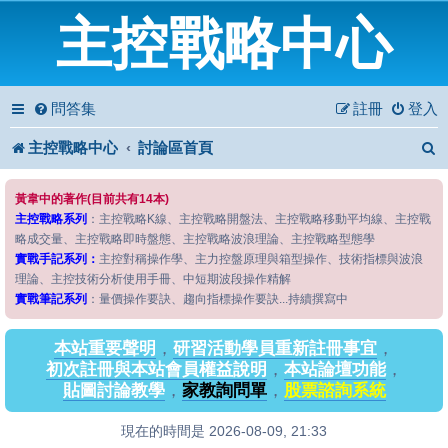
主控戰略中心
問答集
註冊
登入
主控戰略中心
討論區首頁
黃韋中的著作(目前共有14本)
主控戰略系列
：主控戰略K線、主控戰略開盤法、主控戰略移動平均線、主控戰
略成交量、主控戰略即時盤態、主控戰略波浪理論、主控戰略型態學
實戰手記系列：
主控對稱操作學、主力控盤原理與箱型操作、技術指標與波浪
理論、主控技術分析使用手冊、中短期波段操作精解
實戰筆記系列
：量價操作要訣、趨向指標操作要訣...持續撰寫中
本站重要聲明
，
研習活動學員重新註冊事宜
，
初次註冊與本站會員權益說明
，
本站論壇功能
，
貼圖討論教學
，
家教詢問單
，
股票諮詢系統
現在的時間是 2026-08-09, 21:33