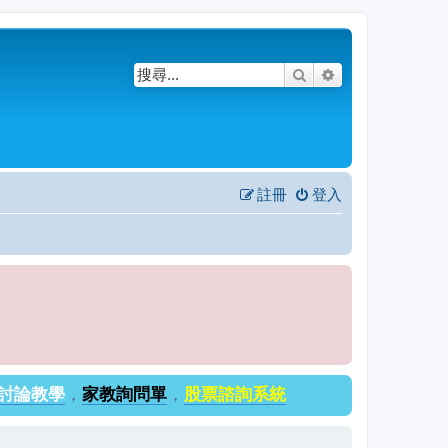
搜尋
進階搜尋
註冊
登入
討論教學
，
家教詢問單
，
股票諮詢系統