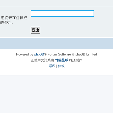
果您從未在會員控
郵件位址。
Powered by
phpBB
® Forum Software © phpBB Limited
正體中文語系由
竹貓星球
維護製作
隱私
|
條款