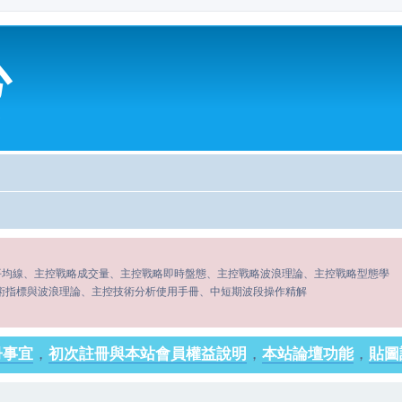
心
平均線、主控戰略成交量、主控戰略即時盤態、主控戰略波浪理論、主控戰略型態學
術指標與波浪理論、主控技術分析使用手冊、中短期波段操作精解
冊事宜
，
初次註冊與本站會員權益說明
，
本站論壇功能
，
貼圖