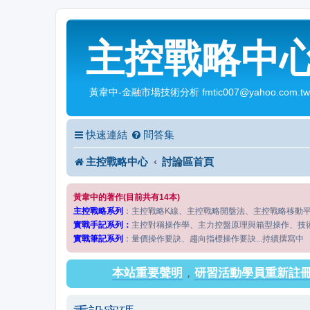
主控戰略中
黃韋中-金融市場技術分析 fmtic007@yahoo.com.tw
快速連結
問答集
主控戰略中心
討論區首頁
黃韋中的著作(目前共有14本)
主控戰略系列
：主控戰略K線、主控戰略開盤法、主控戰略移動
實戰手記系列：
主控對稱操作學、主力控盤原理與箱型操作、技
實戰筆記系列
：量價操作要訣、趨向指標操作要訣...持續撰寫中
本站重要聲明
，
研習活動學員重新註