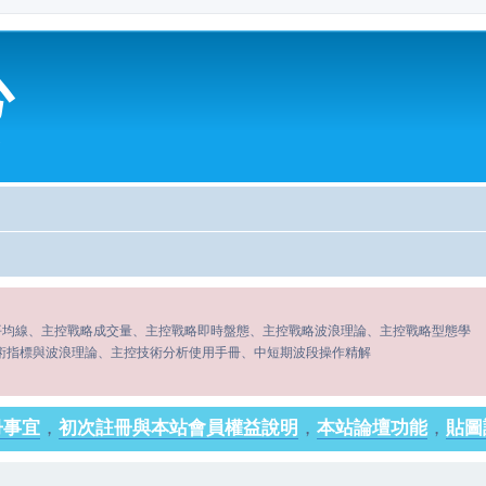
心
平均線、主控戰略成交量、主控戰略即時盤態、主控戰略波浪理論、主控戰略型態學
術指標與波浪理論、主控技術分析使用手冊、中短期波段操作精解
冊事宜
，
初次註冊與本站會員權益說明
，
本站論壇功能
，
貼圖