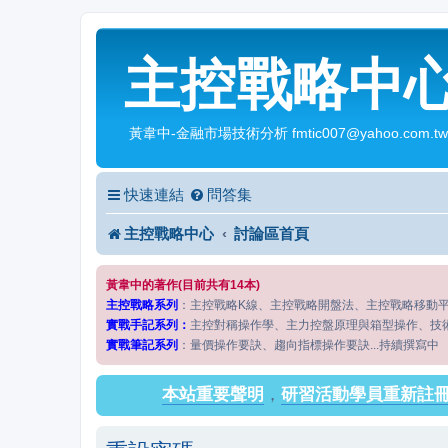
主控戰略中
黃韋中-金融市場技術分析 fmtic007@yahoo.com.tw
快速連結
問答集
主控戰略中心
討論區首頁
黃韋中的著作(目前共有14本)
主控戰略系列
：主控戰略K線、主控戰略開盤法、主控戰略移動
實戰手記系列：
主控對稱操作學、主力控盤原理與箱型操作、技
實戰筆記系列
：量價操作要訣、趨向指標操作要訣...持續撰寫中
本站重要聲明
，
研習活動學員重新註