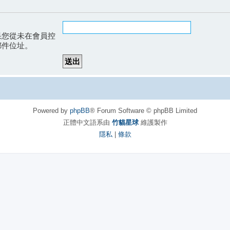
果您從未在會員控
郵件位址。
Powered by
phpBB
® Forum Software © phpBB Limited
正體中文語系由
竹貓星球
維護製作
隱私
|
條款