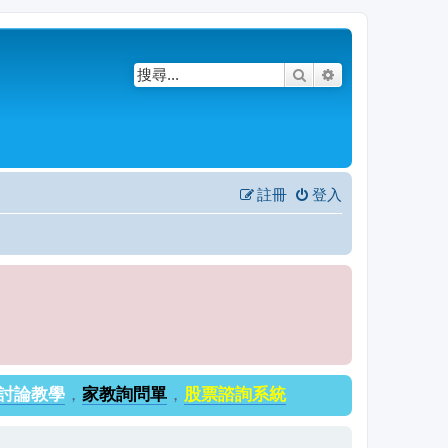
搜尋
進階搜尋
註冊
登入
討論教學
，
家教詢問單
，
股票諮詢系統